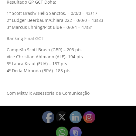
Resultado GP GCT Doha:
1º Scott Brash/ Hello Sanctos. – 0/0/0 – 43s17
2º Ludger Beerbaum/Chiara 222 – 0/0/0 – 43s83
3º Marcus Ehning/Plot Blue – 0/0/4 – 47s81
Ranking Final GCT
Campeão Scott Brash (GBR) – 203 pts
Vice Christian Ahlmann (ALE)- 194 pts
3º Laura Kraut (EUA) – 187 pts
4º Doda Miranda (BRA)- 185 pts
Com MktMix Assessoria de Comunicação