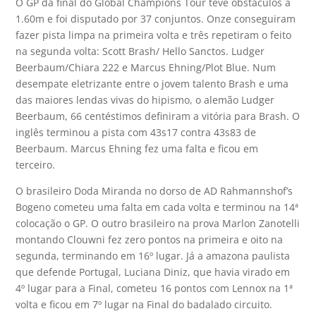
O GP da final do Global Champions Tour teve obstáculos a
1.60m e foi disputado por 37 conjuntos. Onze conseguiram
fazer pista limpa na primeira volta e três repetiram o feito
na segunda volta: Scott Brash/ Hello Sanctos. Ludger
Beerbaum/Chiara 222 e Marcus Ehning/Plot Blue. Num
desempate eletrizante entre o jovem talento Brash e uma
das maiores lendas vivas do hipismo, o alemão Ludger
Beerbaum, 66 centéstimos definiram a vitória para Brash. O
inglês terminou a pista com 43s17 contra 43s83 de
Beerbaum. Marcus Ehning fez uma falta e ficou em
terceiro.
O brasileiro Doda Miranda no dorso de AD Rahmannshof’s
Bogeno cometeu uma falta em cada volta e terminou na 14ª
colocação o GP. O outro brasileiro na prova Marlon Zanotelli
montando Clouwni fez zero pontos na primeira e oito na
segunda, terminando em 16º lugar. Já a amazona paulista
que defende Portugal, Luciana Diniz, que havia virado em
4º lugar para a Final, cometeu 16 pontos com Lennox na 1ª
volta e ficou em 7º lugar na Final do badalado circuito.