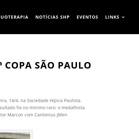
QUOTERAPIA
NOTÍCIAS SHP
EVENTOS
LINKS
5ª COPA SÃO PAULO
ira, 14/4, na Sociedade Hípica Paulista.
sultado foi no mínimo raro: o medalhista
 Vitor Marcon com Cantonius JMen