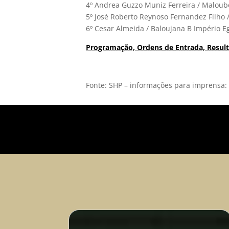
4º Andrea Guzzo Muniz Ferreira / Maloub
5º José Roberto Reynoso Fernandez Filho 
6º Cesar Almeida / Baloujana B Império Eg
Programação, Ordens de Entrada, Result
Fonte: SHP – informações para imprensa