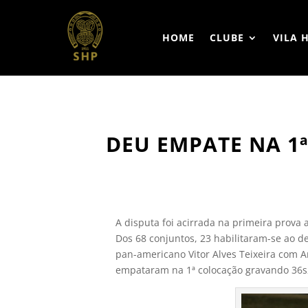
HOME
CLUBE
VILA 
DEU EMPATE NA 1ª
A disputa foi acirrada na primeira prova 
Dos 68 conjuntos, 23 habilitaram-se ao d
pan-americano Vitor Alves Teixeira com A
empataram na 1ª colocação gravando 36s