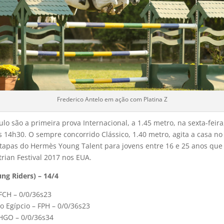
Frederico Antelo em ação com Platina Z
lo são a primeira prova Internacional, a 1.45 metro, na sexta-feira
s 14h30. O sempre concorrido Clássico, 1.40 metro, agita a casa no 
tapas do Hermès Young Talent para jovens entre 16 e 25 anos qu
rian Festival 2017 nos EUA.
ng Riders) – 14/4
 FCH – 0/0/36s23
io Egípcio – FPH – 0/0/36s23
FHGO – 0/0/36s34