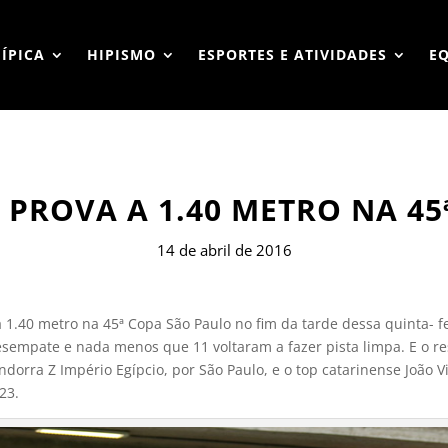
HÍPICA
HIPISMO
ESPORTES E ATIVIDADES
E
 PROVA A 1.40 METRO NA 4
14 de abril de 2016
a 1.40 metro na 45ª Copa São Paulo no fim da tarde dessa quinta- fe
esempate e nada menos que 11 voltaram a fazer pista limpa. E o re
ndorra Z Império Egípcio, por São Paulo, e o top catarinense João
23.