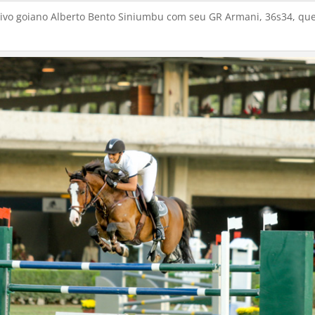
itivo goiano Alberto Bento Siniumbu com seu GR Armani, 36s34, qu