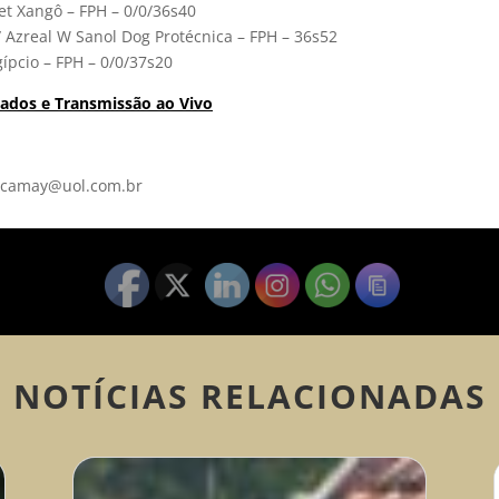
et Xangô – FPH – 0/0/36s40
/ Azreal W Sanol Dog Protécnica – FPH – 36s52
ípcio – FPH – 0/0/37s20
ados e Transmissão ao Vivo
: camay@uol.com.br
NOTÍCIAS RELACIONADAS