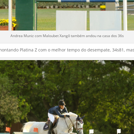
Andrea Muniz com Maloubet Xangô também andou na casa dos 36s
lo montando Platina Z com o melhor tempo do desempate, 34s81, ma