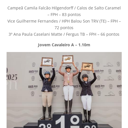
Campeã Camila Falcão Hilgendorff / Calos de Salto Caramel
– FPH – 83 pontos
Vice Guilherme Fernandes / HPH Balou Son TRV (TE) – FPH –
72 pontos
3º Ana Paula Caselani Matte / Fergus TB – FPH – 66 pontos
Jovem Cavaleiro A – 1.10m