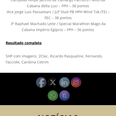
Cabana della Luci – FPH – 38 pontos
Vice Jorge Luis Passamani / JLP Stud PB HPH Wind Tok (TE) –
FEC – 38 pontos
3º Raphael Machado Leite / Special Marathon Mago da
Cabana Império Egípcio – FPH – 36 pontos
Resultado completo
SHP com imagens: 2Clac, Ricardo Pasqualine, Fernando
Facciole, Carolina Cotrim