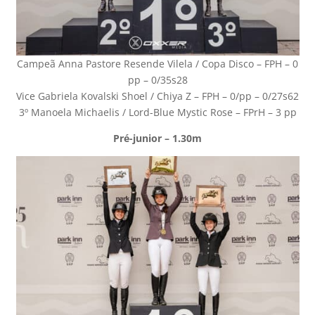
Campeã Anna Pastore Resende Vilela / Copa Disco – FPH – 0
pp – 0/35s28
Vice Gabriela Kovalski Shoel / Chiya Z – FPH – 0/pp – 0/27s62
3º Manoela Michaelis / Lord-Blue Mystic Rose – FPrH – 3 pp
Pré-junior – 1.30m