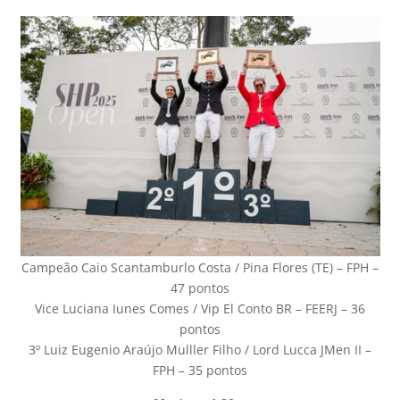
Campeão Caio Scantamburlo Costa / Pina Flores (TE) – FPH –
47 pontos
Vice Luciana Iunes Comes / Vip El Conto BR – FEERJ – 36
pontos
3º Luiz Eugenio Araújo Mulller Filho / Lord Lucca JMen II –
FPH – 35 pontos