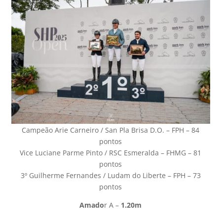
Campeão Arie Carneiro / San Pla Brisa D.O. – FPH – 84
pontos
Vice Luciane Parme Pinto / RSC Esmeralda – FHMG – 81
pontos
3º Guilherme Fernandes / Ludam do Liberte – FPH – 73
pontos
Amado
r A –
1.20m