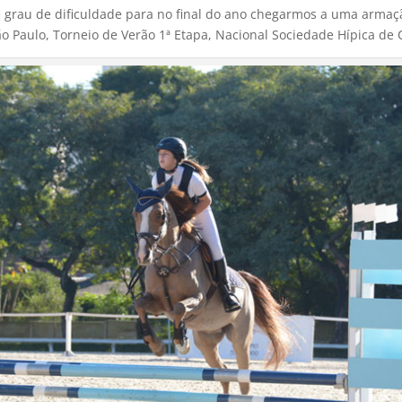
 grau de dificuldade para no final do ano chegarmos a uma armaçã
 Paulo, Torneio de Verão 1ª Etapa, Nacional Sociedade Hípica de