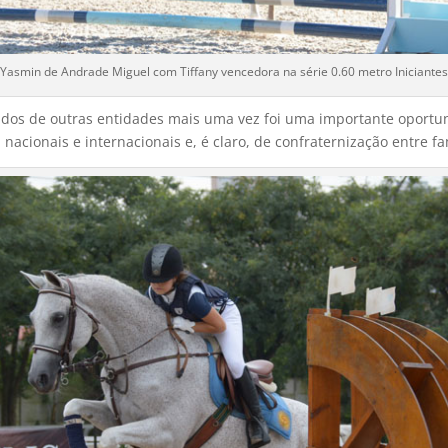
Yasmin de Andrade Miguel com Tiffany vencedora na série 0.60 metro Iniciantes
ados de outras entidades mais uma vez foi uma importante oportun
nacionais e internacionais e, é claro, de confraternização entre fa