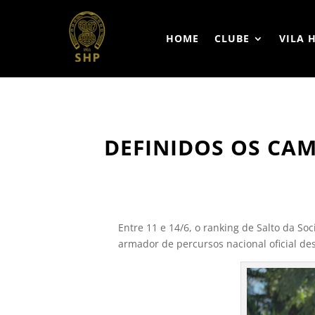
HOME
CLUBE
VILA 
DEFINIDOS OS CAM
Entre 11 e 14/6, o ranking de Salto da So
armador de percursos nacional oficial de