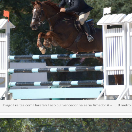
Thiago Freitas com Harafah Taco 53: vencedor na série Amador A – 1.10 metro