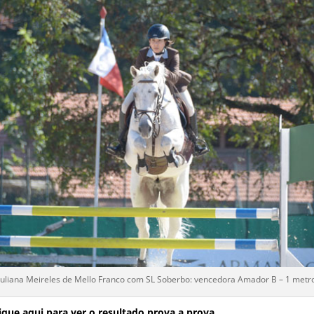
Juliana Meireles de Mello Franco com SL Soberbo: vencedora Amador B – 1 metr
lique aqui para ver o resultado prova a prova.