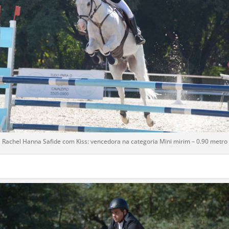
Rachel Hanna Safide com Kiss: vencedora na categoria Mini mirim – 0.90 metro