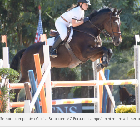
Sempre competitiva Cecília Brito com MC Fortune: campeã mini mirim a 1 metro