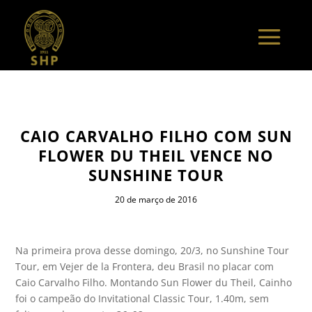
CAIO CARVALHO FILHO COM SUN
FLOWER DU THEIL VENCE NO
SUNSHINE TOUR
20 de março de 2016
Na primeira prova desse domingo, 20/3, no Sunshine Tour
Tour, em Vejer de la Frontera, deu Brasil no placar com
Caio Carvalho Filho. Montando Sun Flower du Theil, Cainho
foi o campeão do Invitational Classic Tour, 1.40m, sem