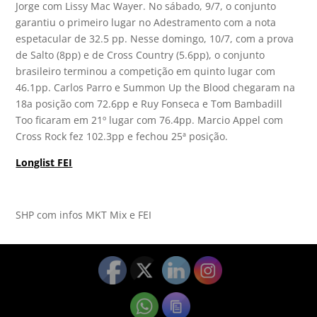
Jorge com Lissy Mac Wayer. No sábado, 9/7, o conjunto
garantiu o primeiro lugar no Adestramento com a nota
espetacular de 32.5 pp. Nesse domingo, 10/7, com a prova
de Salto (8pp) e de Cross Country (5.6pp), o conjunto
brasileiro terminou a competição em quinto lugar com
46.1pp. Carlos Parro e Summon Up the Blood chegaram na
18a posição com 72.6pp e Ruy Fonseca e Tom Bambadill
Too ficaram em 21º lugar com 76.4pp. Marcio Appel com
Cross Rock fez 102.3pp e fechou 25ª posição.
Longlist FEI
SHP com infos MKT Mix e FEI