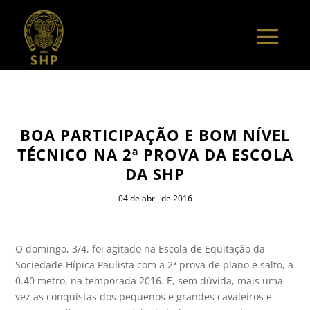
BOA PARTICIPAÇÃO E BOM NÍVEL
TÉCNICO NA 2ª PROVA DA ESCOLA
DA SHP
04 de abril de 2016
O domingo, 3/4, foi agitado na Escola de Equitação da
Sociedade Hípica Paulista com a 2ª prova de plano e salto, a
0.40 metro, na temporada 2016. E, sem dúvida, mais uma
vez as conquistas dos pequenos e grandes cavaleiros e