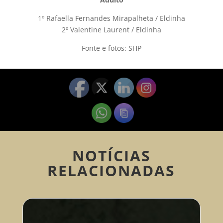
1º Rafaella Fernandes Mirapalheta / Eldinha
2º Valentine Laurent / Eldinha
Fonte e fotos: SHP
NOTÍCIAS
RELACIONADAS