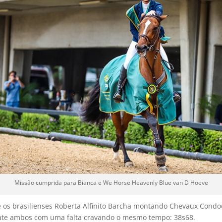
Missão cumprida para Bianca e We Horse Heavenly Blue van D Hoeve
e os brasilienses Roberta Alfinito Barcha montando Chevaux Condo
te ambos com uma falta cravando o mesmo tempo: 38s68.