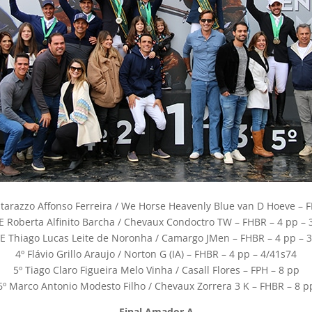
razzo Affonso Ferreira / We Horse Heavenly Blue van D Hoeve – F
 E Roberta Alfinito Barcha / Chevaux Condoctro TW – FHBR – 4 pp – 
 E Thiago Lucas Leite de Noronha / Camargo JMen – FHBR – 4 pp – 
4º Flávio Grillo Araujo / Norton G (IA) – FHBR – 4 pp – 4/41s74
5º Tiago Claro Figueira Melo Vinha / Casall Flores – FPH – 8 pp
6º Marco Antonio Modesto Filho / Chevaux Zorrera 3 K – FHBR – 8 p
Final Amador A