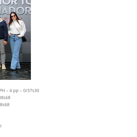
PH – 4 pp – 0/37s30
38s68
38s68
p