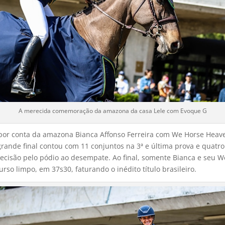
A merecida comemoração da amazona da casa Lele com Evoque G
 por conta da amazona Bianca Affonso Ferreira com We Horse Heav
rande final contou com 11 conjuntos na 3ª e última prova e quatr
decisão pelo pódio ao desempate. Ao final, somente Bianca e seu 
rso limpo, em 37s30, faturando o inédito título brasileiro.