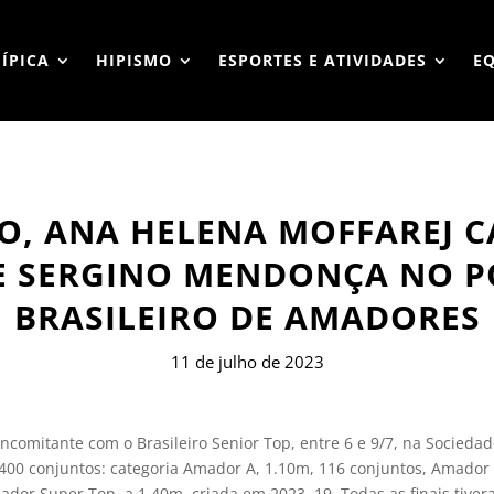
HÍPICA
HIPISMO
ESPORTES E ATIVIDADES
E
O, ANA HELENA MOFFAREJ 
 SERGINO MENDONÇA NO P
BRASILEIRO DE AMADORES
11 de julho de 2023
omitante com o Brasileiro Senior Top, entre 6 e 9/7, na Sociedade
00 conjuntos: categoria Amador A, 1.10m, 116 conjuntos, Amador 
ador Super Top, a 1.40m, criada em 2023, 19. Todas as finais tive