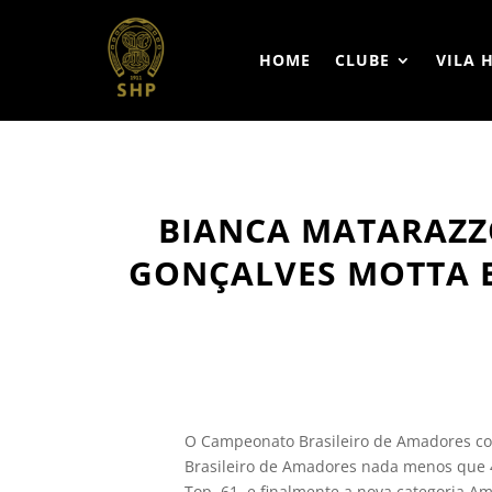
HOME
CLUBE
VILA 
BIANCA MATARAZZ
GONÇALVES MOTTA E
O Campeonato Brasileiro de Amadores conc
Brasileiro de Amadores nada menos que 4
Top, 61, e finalmente a nova categoria Am