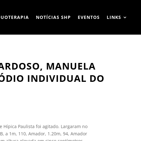
QUOTERAPIA
NOTÍCIAS SHP
EVENTOS
LINKS
CARDOSO, MANUELA
ÓDIO INDIVIDUAL DO
 Hípica Paulista foi agitado. Largaram no
B, a 1m, 110, Amador, 1.20m, 94, Amador
ram altura elevada em cinco centímetros.