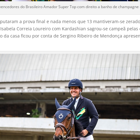
 vencedores do Brasileiro Amador Super Top com direito a banho de champagne 
sputaram a prova final e nada menos que 13 mantiveram-se zerad
Isabela Correia Loureiro com Kardashian sagrou-se campeã pelas c
o da casa ficou por conta de Sergino Ribeiro de Mendonça apres