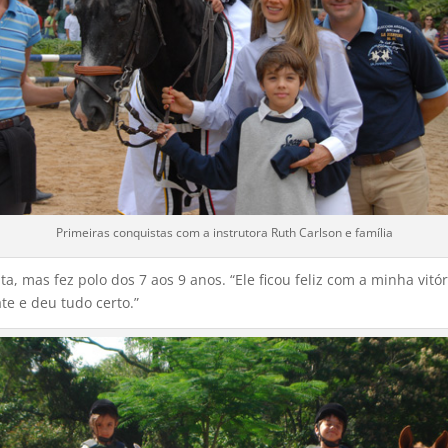
Primeiras conquistas com a instrutora Ruth Carlson e família
, mas fez polo dos 7 aos 9 anos. “Ele ficou feliz com a minha vitó
te e deu tudo certo.”