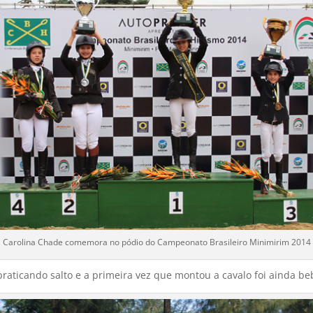
Carolina Chade comemora no pódio do Campeonato Brasileiro Minimirim 2014
raticando salto e a primeira vez que montou a cavalo foi ainda beb