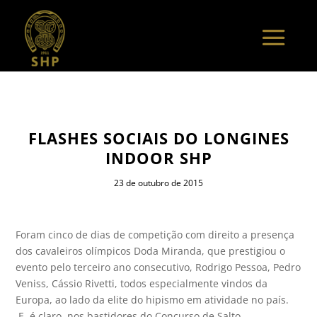
FLASHES SOCIAIS DO LONGINES
INDOOR SHP
23 de outubro de 2015
Foram cinco de dias de competição com direito a presença
dos cavaleiros olímpicos Doda Miranda, que prestigiou o
evento pelo terceiro ano consecutivo, Rodrigo Pessoa, Pedro
Veniss, Cássio Rivetti, todos especialmente vindos da
Europa, ao lado da elite do hipismo em atividade no país.
E, é claro, nos bastidores do Concurso de Salto