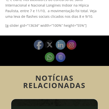
Internacional e Nacional Longines Indoor na Hípica
Paulista, entre 7 e 11/10, a movimentação foi total. Veja
uma leva de flashes sociais clicados nos dias 8 e 9/10.
[g-slider gid=”13634″ width=”100%” height=”55%”]
NOTÍCIAS
RELACIONADAS