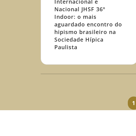
Internacional e
Nacional JHSF 36º
Indoor: o mais
aguardado encontro do
hipismo brasileiro na
Sociedade Hípica
Paulista
1