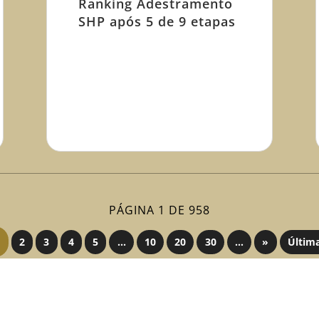
Ranking Adestramento
SHP após 5 de 9 etapas
PÁGINA 1 DE 958
2
3
4
5
...
10
20
30
...
»
Últim
VISITE NOSSA PÁGINA DE NOTÍCIAS