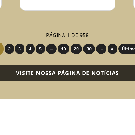
PÁGINA 1 DE 958
2
3
4
5
...
10
20
30
...
»
Últim
VISITE NOSSA PÁGINA DE NOTÍCIAS
FALE CONOSC
SHP