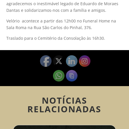
agradecemos o inestimável legado de Eduardo de Moraes
Dantas e solidarizamos-nos com a família e amigos.
Velório acontece a partir das 12h00 no Funeral Home na
Sala Roma na Rua São Carlos do Pinhal, 376.
Traslado para o Cemitério da Consolação às 16h30.
NOTÍCIAS
RELACIONADAS