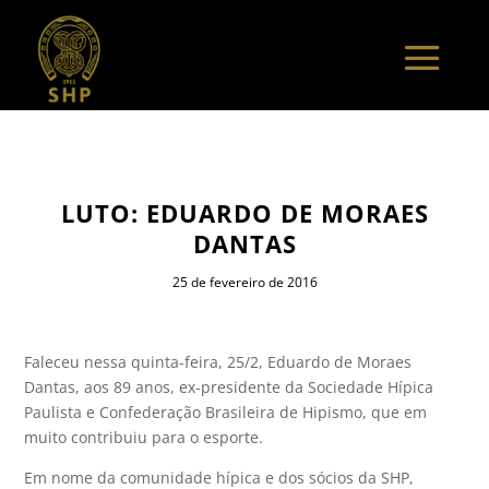
LUTO: EDUARDO DE MORAES
DANTAS
25 de fevereiro de 2016
Faleceu nessa quinta-feira, 25/2, Eduardo de Moraes
Dantas, aos 89 anos, ex-presidente da Sociedade Hípica
Paulista e Confederação Brasileira de Hipismo, que em
muito contribuiu para o esporte.
Em nome da comunidade hípica e dos sócios da SHP,