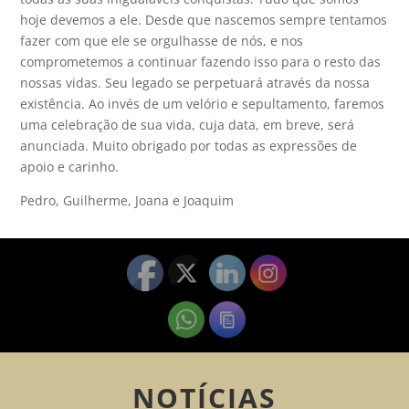
hoje devemos a ele. Desde que nascemos sempre tentamos
fazer com que ele se orgulhasse de nós, e nos
comprometemos a continuar fazendo isso para o resto das
nossas vidas. Seu legado se perpetuará através da nossa
existência. Ao invés de um velório e sepultamento, faremos
uma celebração de sua vida, cuja data, em breve, será
anunciada. Muito obrigado por todas as expressões de
apoio e carinho.
Pedro, Guilherme, Joana e Joaquim
NOTÍCIAS