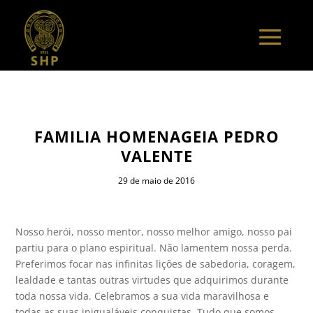
FAMILIA HOMENAGEIA PEDRO
VALENTE
29 de maio de 2016
Nosso herói, nosso mentor, nosso melhor amigo, nosso pai
partiu para o plano espiritual. Não lamentem nossa perda.
Preferimos focar nas infinitas lições de sabedoria, coragem,
lealdade e tantas outras virtudes que adquirimos durante
toda nossa vida. Celebramos a sua vida maravilhosa e
todas as suas inigualáveis conquistas. Tudo que somos