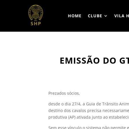
HOME
CLUBE
VILA 
EMISSÃO DO GT
Prezados sócios,
desde o dia 27/4, a Guia de Trânsito Ani
destino dos cavalos precisa necessariame
produtiva (AP) ativada junto ao estabelec
Sem esse vínculo o sistema não permite 