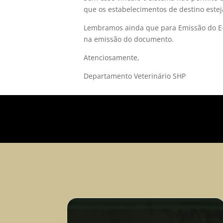
que os estabelecimentos de destino estej
Lembramos ainda que para Emissão do E-G
na emissão do documento.
Atenciosamente,
Departamento Veterinário SHP