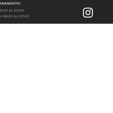
IONAMENTO:

06h00 às 20h00
s 06h00 às 22h00


.br
IVACIDADE:
69-010