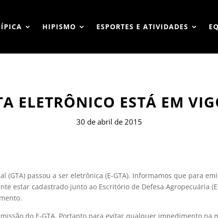
HÍPICA
HIPISMO
ESPORTES E ATIVIDADES
E
A ELETRÔNICO ESTÁ EM VIG
30 de abril de 2015
mal (GTA) passou a ser eletrônica (E-GTA). Informamos que para emi
nte estar cadastrado junto ao Escritório de Defesa Agropecuária (E
imento.
emissão do E-GTA. Portanto para evitar qualquer impedimento na 