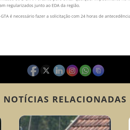
am regularizados junto ao EDA da região.
TA é necessário fazer a solicitação com 24 horas de antecedênci
NOTÍCIAS RELACIONADAS