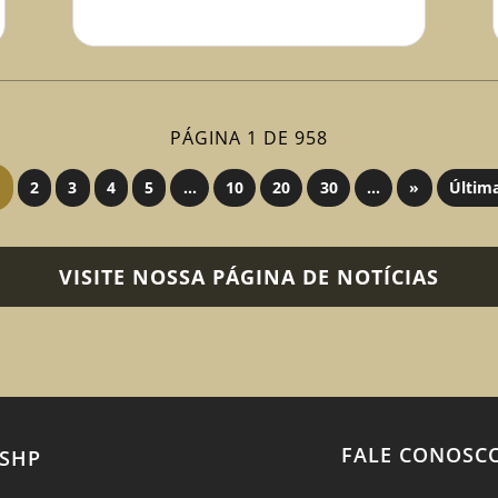
PÁGINA 1 DE 958
2
3
4
5
...
10
20
30
...
»
Últim
VISITE NOSSA PÁGINA DE NOTÍCIAS
FALE CONOSC
SHP