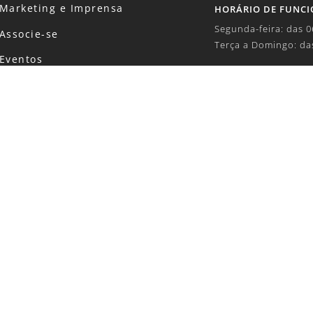
Marketing e Imprensa
HORÁRIO DE FUNC
Segunda-feira: das 
Associe-se
Terça a Domingo: da
Eventos
TELEFONE:
Concursos
+55 (11) 5504-6100
Revista
E-MAIL:
Canal de Denúncias
marketing1@shp.org
Código de Conduta
SOBRE DADOS E PR
Política de Privacidade
lgpd@shp.org.br
intana, 206 – Cidade Monções – São Paulo – SP – CEP: 045