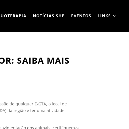
QUOTERAPIA
NOTÍCIAS SHP
EVENTOS
LINKS
OR: SAIBA MAIS
ssão de qualquer E-GTA, o local de
DA) da região e ter uma atividade
movimentação dos animais, certifiquem-se