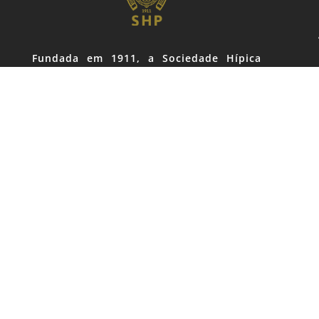
Fundada em 1911, a Sociedade Hípica
Paulista é o primeiro e mais tradicional
centro hípico de São Paulo e do Brasil.
Celeiro de diversas gerações de
cavaleiros e amazonas de renome
internacional, o Clube, localizado no
Brooklin, coração da zona sul da capital,
nasceu e se mantém como prestigiado
ponto de encontro e convívio da classe
empresarial e apaixonados por cavalos.
Rua Qu