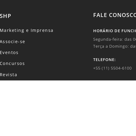
FALE CONOSC
SHP
Marketing e Imprensa
HORÁRIO DE FUNC
Segunda-feira: das 
Associe-se
Terça a Domingo: da
Eventos
TELEFONE:
Concursos
+55 (11) 5504-6100
Revista
E-MAIL:
Canal de Denúncias
marketing1@shp.org
Código de Conduta
SOBRE DADOS E PR
Política de Privacidade
lgpd@shp.org.br