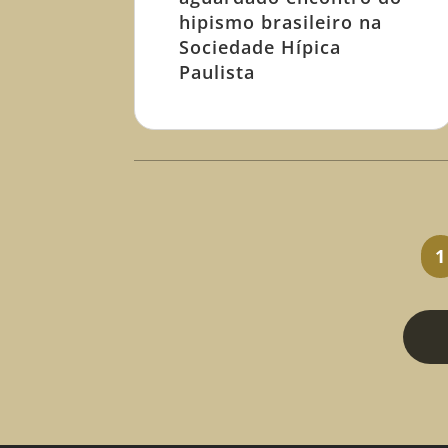
hipismo brasileiro na
Sociedade Hípica
Paulista
1