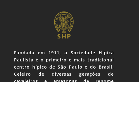
Fundada em 1911, a Sociedade Hípica
Paulista é o primeiro e mais tradicional
centro hípico de São Paulo e do Brasil.
Celeiro de diversas gerações de
cavaleiros e amazonas de renome
internacional, o Clube, localizado no
Brooklin, coração da zona sul da capital,
nasceu e se mantém como prestigiado
ponto de encontro e convívio da classe
empresarial e apaixonados por cavalos.