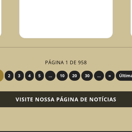
PÁGINA 1 DE 958
2
3
4
5
...
10
20
30
...
»
Últim
VISITE NOSSA PÁGINA DE NOTÍCIAS