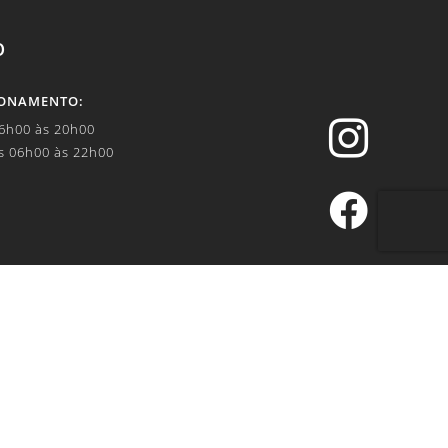
O
IONAMENTO:

06h00 às 20h00
s 06h00 às 22h00


.br
IVACIDADE: