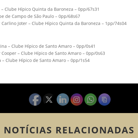
a – Clube Hípico Quinta da Baroneza – 0pp/67s31
ube de Campo de São Paulo – 0pp/68s67
r Carlino Joter – Clube Hípico Quinta da Baroneza – 1pp/74s04
tina – Clube Hípico de Santo Amaro – 0pp/0s41
 Cooper – Clube Hípico de Santo Amaro – 0pp/0s63
a – Clube Hípico de Santo Amaro – 0pp/1s54
NOTÍCIAS RELACIONADAS