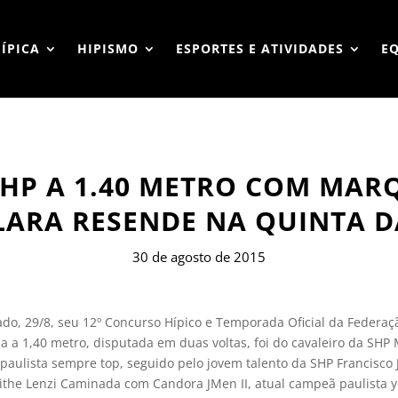
HÍPICA
HIPISMO
ESPORTES E ATIVIDADES
E
HP A 1.40 METRO COM MARQ
LARA RESENDE NA QUINTA 
30 de agosto de 2015
do, 29/8, seu 12º Concurso Hípico e Temporada Oficial da Federaç
dia a 1,40 metro, disputada em duas voltas, foi do cavaleiro da SHP
 paulista sempre top, seguido pelo jovem talento da SHP Francisc
the Lenzi Caminada com Candora JMen II, atual campeã paulista y