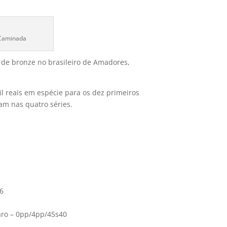
 Caminada
 de bronze no brasileiro de Amadores,
il reais em espécie para os dez primeiros
am nas quatro séries.
36
aro – 0pp/4pp/45s40