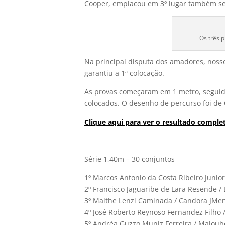
Cooper, emplacou em 3º lugar também se
Os três 
Na principal disputa dos amadores, nosso
garantiu a 1ª colocação.
As provas começaram em 1 metro, seguidas
colocados. O desenho de percurso foi de 
Clique aqui para ver o resultado comple
Série 1,40m – 30 conjuntos
1º Marcos Antonio da Costa Ribeiro Junior
2º Francisco Jaguaribe de Lara Resende /
3º Maithe Lenzi Caminada / Candora JMen
4º José Roberto Reynoso Fernandez Filho 
5º Andréa Guzzo Muniz Ferreira / Maloub