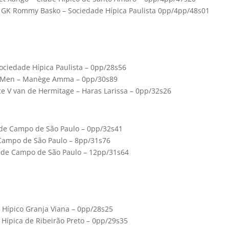
 GK Rommy Basko – Sociedade Hípica Paulista 0pp/4pp/48s01
 Sociedade Hípica Paulista – 0pp/28s56
no JMen – Manège Amma – 0pp/30s89
ce V van de Hermitage – Haras Larissa – 0pp/32s26
 de Campo de São Paulo – 0pp/32s41
 Campo de São Paulo – 8pp/31s76
e de Campo de São Paulo – 12pp/31s64
o Hípico Granja Viana – 0pp/28s25
 Hípica de Ribeirão Preto – 0pp/29s35