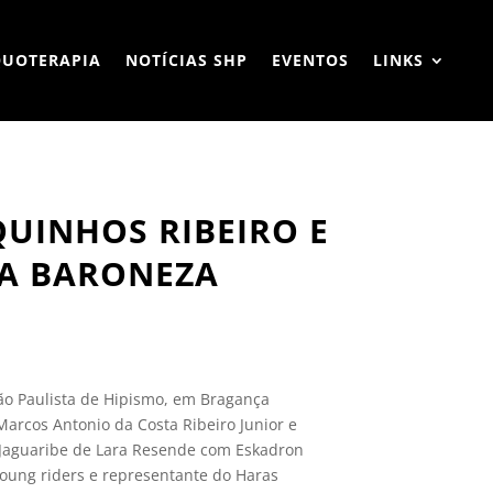
QUOTERAPIA
NOTÍCIAS SHP
EVENTOS
LINKS
UINHOS RIBEIRO E
DA BARONEZA
ão Paulista de Hipismo, em Bragança
 Marcos Antonio da Costa Ribeiro Junior e
o Jaguaribe de Lara Resende com Eskadron
oung riders e representante do Haras