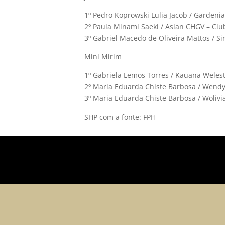
1º Pedro Koprowski Lulia Jacob / Gardeni
2º Paula Minami Saeki / Aslan CHGV – Cl
3º Gabriel Macedo de Oliveira Mattos / Si
Mini Mirim
1º Gabriela Lemos Torres / Kauana Weles
2º Maria Eduarda Chiste Barbosa / Wendy
3º Maria Eduarda Chiste Barbosa / Wolivi
SHP com a fonte: FPH