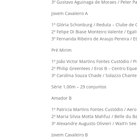
3º Gustavo Aguinaga de Moraes / Peter P
Jovem Cavaleiro A
1º Glória Schonburg / Reduta – Clube de
2º Felipe Di Biase Monteiro Valente / Egal
3º Fernanda Ribeiro de Araujo Pereira / 
Pré Mirim
1º João Victor Martins Fontes Custódio / 
2º Philip Greenlees / Eros B – Centro Equ
3º Carolina Souza Chade / Solazzo Chante
Série 1,00m – 29 conjuntos
Amador B
1º Patricia Martins Fontes Custódio / Aer
2º Maria Silvia Motta Mahfuz / Belle du 
3º Alexandre Augusto Olivieri / Wait’n S
Jovem Cavaleiro B