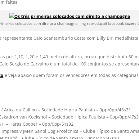
m faltas.
primeiros colocados com direito a champagne; img reproduçaõ facebook Suzete
 representante Caio Scantamburlo Costa com Billy Bir, medalhista
 por 1,10, 1,20 e 1,40 metro de altura, prova que distribuiu 60 m
Caio Sergio de Carvalho e um total de 109 conjuntos se apresentar
to
e veja abaixo quem foram os vencedores em todas as categorias
 / Arica du Caillou – Sociedade Hípica Paulista – 0pp/0pp/46s31
 Eskadron van Koekshof – Sociedade Hípica Paulista – 0pp/0pp/47s
 II – Haras Cooper – 0pp/0pp/51s92
/ Impressiv JMen Sanol Dog Protécnica – Clube Hípico de Santo Am
et Xangó – Clube Hípico de Santo Amaro – 0pp/4pp/47s20