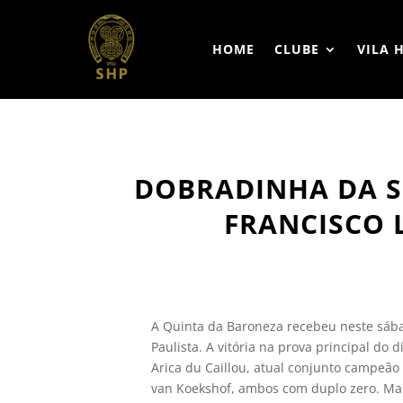
HOME
CLUBE
VILA 
DOBRADINHA DA S
FRANCISCO 
A Quinta da Baroneza recebeu neste sába
Paulista. A vitória na prova principal do 
Arica du Caillou, atual conjunto campeão
van Koekshof, ambos com duplo zero. Mai