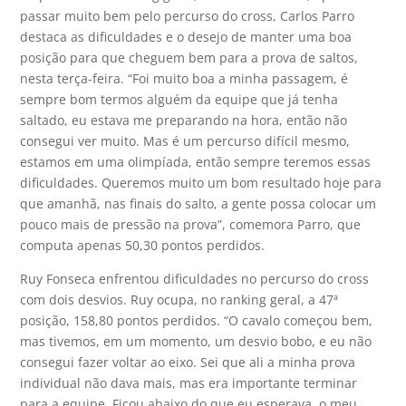
passar muito bem pelo percurso do cross, Carlos Parro
destaca as dificuldades e o desejo de manter uma boa
posição para que cheguem bem para a prova de saltos,
nesta terça-feira. “Foi muito boa a minha passagem, é
sempre bom termos alguém da equipe que já tenha
saltado, eu estava me preparando na hora, então não
consegui ver muito. Mas é um percurso difícil mesmo,
estamos em uma olimpíada, então sempre teremos essas
dificuldades. Queremos muito um bom resultado hoje para
que amanhã, nas finais do salto, a gente possa colocar um
pouco mais de pressão na prova”, comemora Parro, que
computa apenas 50,30 pontos perdidos.
Ruy Fonseca enfrentou dificuldades no percurso do cross
com dois desvios. Ruy ocupa, no ranking geral, a 47ª
posição, 158,80 pontos perdidos. “O cavalo começou bem,
mas tivemos, em um momento, um desvio bobo, e eu não
consegui fazer voltar ao eixo. Sei que ali a minha prova
individual não dava mais, mas era importante terminar
para a equipe. Ficou abaixo do que eu esperava, o meu