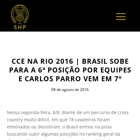
CCE NA RIO 2016 | BRASIL SOBE
PARA A 6ª POSIÇÃO POR EQUIPES
E CARLOS PARRO VEM EM 7º
08 de agosto de 2016
Nessa segunda-feira, 8/8, diante de um percurso de cross
country muito difícil, em que 18 cavaleiros foram
eliminados ou desistiram, o Brasil entrou na pista
buscando subir algumas posições no ranking geral da