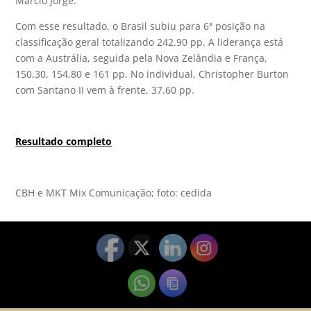
Marcio Jorge.
Com esse resultado, o Brasil subiu para 6ª posição na
classificação geral totalizando 242.90 pp. A liderança está
com a Austrália, seguida pela Nova Zelândia e França,
150,30, 154,80 e 161 pp. No individual, Christopher Burton
com Santano II vem à frente, 37.60 pp.
Resultado completo
CBH e MKT Mix Comunicação; foto: cedida