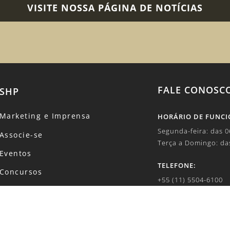
VISITE NOSSA PÁGINA DE NOTÍCIAS
FALE CONOSC
SHP
Marketing e Imprensa
HORÁRIO DE FUNC
Segunda-feira: das 
Associe-se
Terça a Domingo: da
Eventos
TELEFONE:
Concursos
+55 (11) 5504-6100
Revista
E-MAIL:
Canal de Denúncias
marketing1@shp.org
Código de Conduta