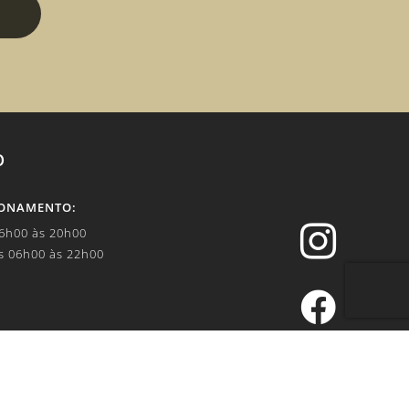
O
IONAMENTO:

06h00 às 20h00
s 06h00 às 22h00


.br