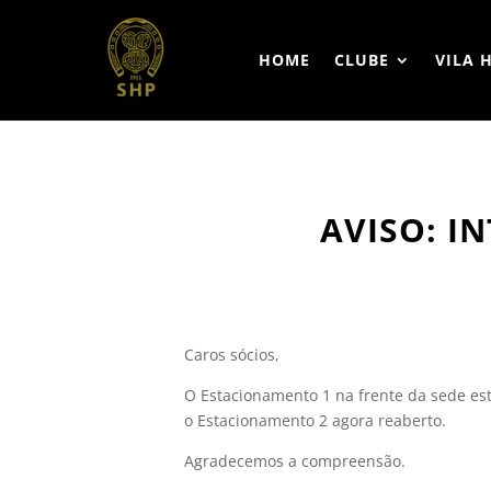
HOME
CLUBE
VILA 
AVISO: I
Caros sócios,
O Estacionamento 1 na frente da sede est
o Estacionamento 2 agora reaberto.
Agradecemos a compreensão.