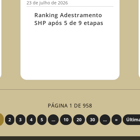
23 de julho de 2026
Ranking Adestramento
SHP após 5 de 9 etapas
PÁGINA 1 DE 958
2
3
4
5
...
10
20
30
...
»
Últim