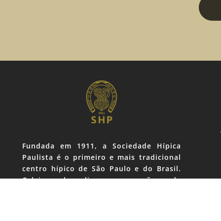
Fundada em 1911, a Sociedade Hípica
Paulista é o primeiro e mais tradicional
centro hípico de São Paulo e do Brasil.
Celeiro de diversas gerações de
cavaleiros e amazonas de renome
internacional, o Clube, localizado no
Brooklin, coração da zona sul da capital,