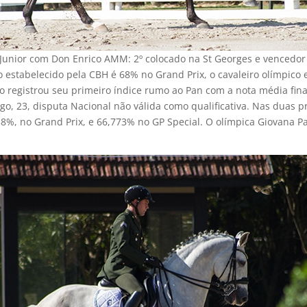
Junior com Don Enrico AMM: 2º colocado na St Georges e vencedor 
co estabelecido pela CBH é 68% no Grand Prix, o cavaleiro olímpic
 registrou seu primeiro índice rumo ao Pan com a nota média fina
o, 23, disputa Nacional não válida como qualificativa. Nas duas pro
%, no Grand Prix, e 66,773% no GP Special. O olímpica Giovana Pa