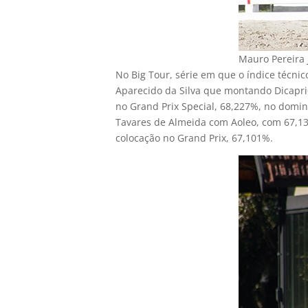
Mauro Pereira 
No Big Tour, série em que o índice técni
Aparecido da Silva que montando Dicaprio
no Grand Prix Special, 68,227%, no doming
Tavares de Almeida com Aoleo, com 67,138
colocação no Grand Prix, 67,101%.