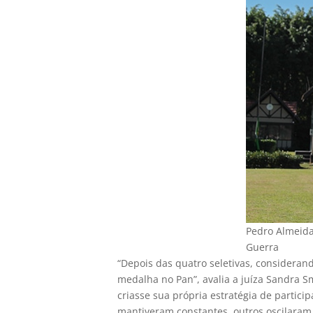
Pedro Almeida,
Guerra
“Depois das quatro seletivas, consideran
medalha no Pan”, avalia a juíza Sandra S
criasse sua própria estratégia de partici
mantiveram constantes, outros oscilaram