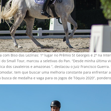
va com Biso das Lezírias: 1º lugar no Prêmio St Georges e 2º na Inte
l do Small Tour, marcou a seletivas do Pan. “Desde minha última vi
ca dos cavaleiros e amazonas “, destacou o juiz Francisco Guerra.
modar, tem que buscar uma melhoria constante para enfrentar adv
usca de medalha e vaga para os Jogos de Tóquio 2020”, ponderou