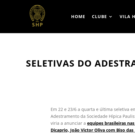
HOME
CLUBE
VILA 
SELETIVAS DO ADESTR
Em 22 e 23/6 a quarta e última seletiva 
Adestramento da Sociedade Hípica Paulist
viria a anunciar a
equipes brasileiras n
Dicaprio, João Victor Oliva com Biso d