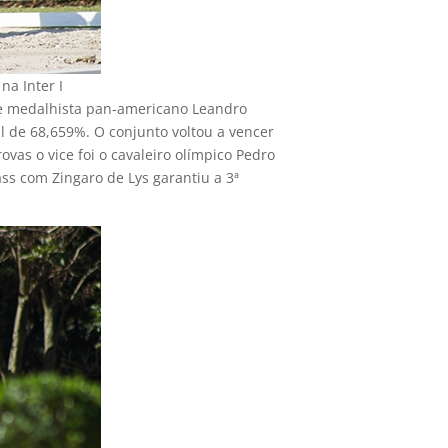
na Inter I
o e medalhista pan-americano Leandro
l de 68,659%. O conjunto voltou a vencer
vas o vice foi o cavaleiro olímpico Pedro
ss com Zingaro de Lys garantiu a 3ª