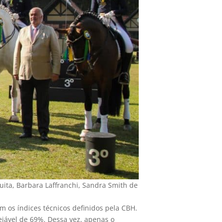
uita, Barbara Laffranchi, Sandra Smith de
m os índices técnicos definidos pela CBH.
sejável de 69%. Dessa vez, apenas o