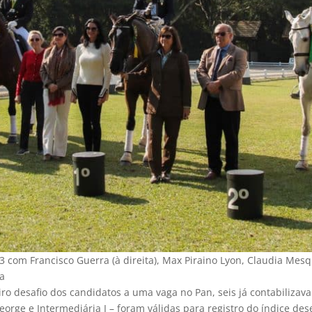
3 com Francisco Guerra (à direita), Max Piraino Lyon, Claudia Mesq
a
ro desafio dos candidatos a uma vaga no Pan, seis já contabilizava
George e Intermediária I – foram válidas para registro do índice de