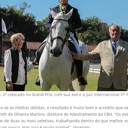
 2º colocado no Grand Prix, com sua avó e o juiz internacional 5* 
do-se as médias obtidas, o resultado é muito bom e acredito que 
mith de Oliveira Martins, diretora de Adestramento da CBH. “Os ev
par de duas ou mais seletivas, trabalhando dentro do que melhor v
 um pouco, mas isso é muito normal”, observou.