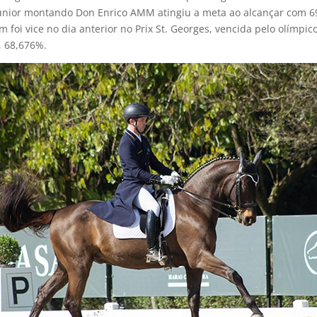
unior montando Don Enrico AMM atingiu a meta ao alcançar com 69
foi vice no dia anterior no Prix St. Georges, vencida pelo olímpic
, 68,676%.