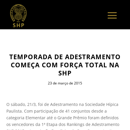
TEMPORADA DE ADESTRAMENTO
COMEÇA COM FORÇA TOTAL NA
SHP
23 de março de 2015
O sábado, 21/3, foi de Adestramento na Sociedade Hípica
Paulista. Com participação de 41 conjuntos desde a
categoria Elementar até o Grande Prêmio foram definidos
os vencedores da 1ª Etapa dos Rankings de Adestramento