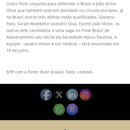
Outro forte conjunto para defender o Brasil é João Victor
Oliva que também está em atividade no circuito europeu. Já
no Brasil outros três atletas estão qualificados: Giovana
Pass, Sarah Waddell e Leandro Silva. Exceto João Victor, os
outros sete candidatos a uma vaga no Time Brasil de
Adestramento são sócios da Sociedade Hípica Paulista. A
equipe – quatro titular e um reserva – será anunciada em
18 de julho.
SHP com a fonte: Rute Araújo; fotos: cedidas