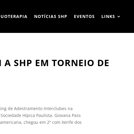
QUOTERAPIA
NOTÍCIAS SHP
EVENTOS
LINKS
 A SHP EM TORNEIO DE
king de Adestramento Interclubes na
e Sociedade Hípica Paulista. Giovana Pass
-americana, chegou em 2º com Xerife dos