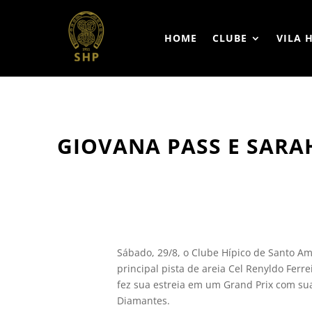
HOME
CLUBE
VILA 
GIOVANA PASS E SARA
Sábado, 29/8, o Clube Hípico de Santo A
principal pista de areia Cel Renyldo Ferr
fez sua estreia em um Grand Prix com su
Diamantes.