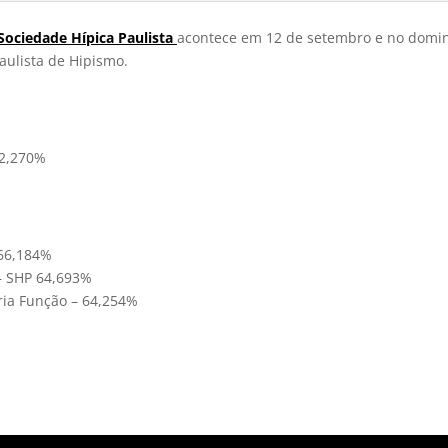
Sociedade Hípica Paulista
acontece em 12 de setembro e no doming
aulista de Hipismo.
62,270%
 66,184%
 – SHP 64,693%
ria Função – 64,254%