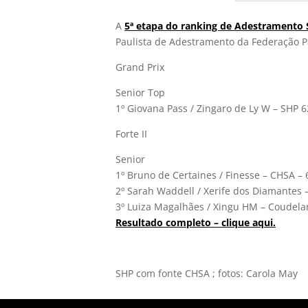
A
5ª etapa do ranking de Adestramento 
Paulista de Adestramento da Federação P
Grand Prix
Senior Top
1º Giovana Pass / Zingaro de Ly W – SHP 
Forte II
Senior
1º Bruno de Certaines / Finesse – CHSA –
2º Sarah Waddell / Xerife dos Diamantes
3º Luiza Magalhães / Xingu HM – Coudela
Resultado completo – clique aqui.
SHP com fonte CHSA ; fotos: Carola May