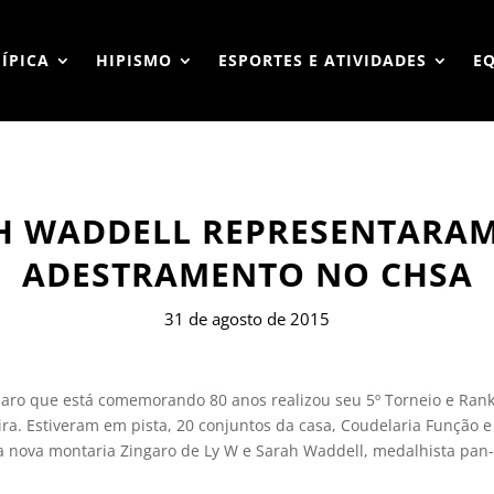
HÍPICA
HIPISMO
ESPORTES E ATIVIDADES
E
H WADDELL REPRESENTARAM
ADESTRAMENTO NO CHSA
31 de agosto de 2015
maro que está comemorando 80 anos realizou seu 5º Torneio e Ran
eira. Estiveram em pista, 20 conjuntos da casa, Coudelaria Função 
a nova montaria Zingaro de Ly W e Sarah Waddell, medalhista pan