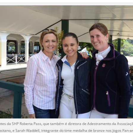
tes da SHP Roberta Pass, que também é diretora de Adestramento da Associaçã
sitano, e Sarah Waddell, integrante do time medalha de bronze nos Jogos Pan-