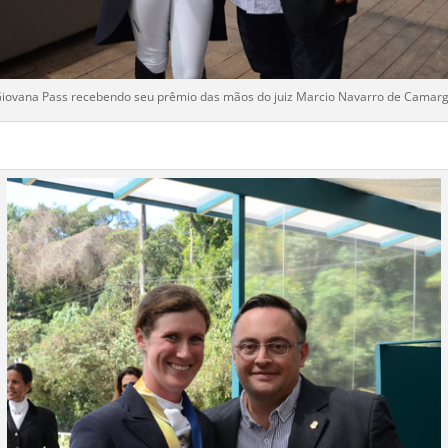
iovana Pass recebendo seu prêmio das mãos do juiz Marcio Navarro de Camar