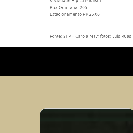
Sociedade Hípica Paulista
Rua Quintana, 206
Estacionamento R$ 25,00
Fonte: SHP – Carola May; fotos: Luis Ruas