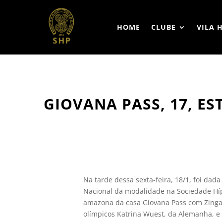
HOME
CLUBE
VILA 
GIOVANA PASS, 17, E
Na tarde dessa sexta-feira, 18/1, foi dad
Nacional da modalidade na Sociedade Hípi
amazona da casa Giovana Pass com Zingar
olímpicos Katrina Wuest, da Alemanha, e