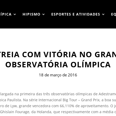
HÍPICA
HIPISMO
ESPORTES E ATIVIDADES
E
STREIA COM VITÓRIA NO GRA
OBSERVATÓRIA OLÍMPICA
18 de março de 2016
a largada na primeira das três observatórias olímpicas de Adestram
ca Paulista. Na série Internacional Big Tour – Grand Prix, a boa 
o de Lyw, grande vencedora com 66,110% de aproveitamento. O ju
 Ghislain Fourage, da Holanda, que respectivamente com a média 