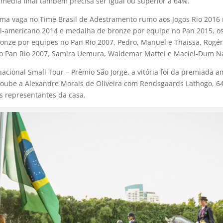
 média final também precisa ser igual ou superior a 64%.
 uma vaga no Time Brasil de Adestramento rumo aos Jogos Rio 201
sul-americano 2014 e medalha de bronze por equipe no Pan 2015, o
onze por equipes no Pan Rio 2007, Pedro, Manuel e Thaissa, Rogér
o Pan Rio 2007, Samira Uemura, Waldemar Mattei e Maciel-Dum N
nacional Small Tour – Prêmio São Jorge, a vitória foi da premiada
coube a Alexandre Morais de Oliveira com Rendsgaards Lathogo, 64
 representantes da casa.