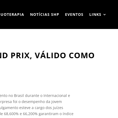
QUOTERAPIA
NOTÍCIAS SHP
EVENTOS
LINKS
ND PRIX, VÁLIDO COMO
ento no Brasil durante o Internacional e
surpresa foi o desempenho da jovem
lgamento esteve a cargo dos juízes
de 68,600% e 66,200% garantiram o índice