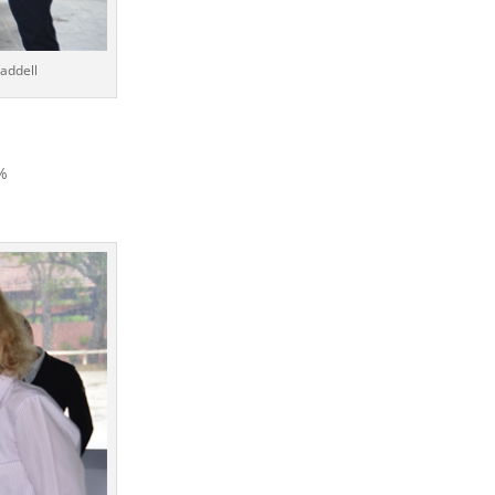
addell
%