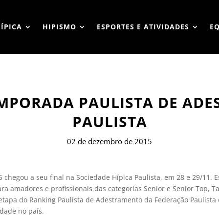
HÍPICA
HIPISMO
ESPORTES E ATIVIDADES
E
MPORADA PAULISTA DE ADE
PAULISTA
02 de dezembro de 2015
chegou a seu final na Sociedade Hípica Paulista, em 28 e 29/11. E
 amadores e profissionais das categorias Senior e Senior Top, Taç
a etapa do Ranking Paulista de Adestramento da Federação Paulist
dade no país.