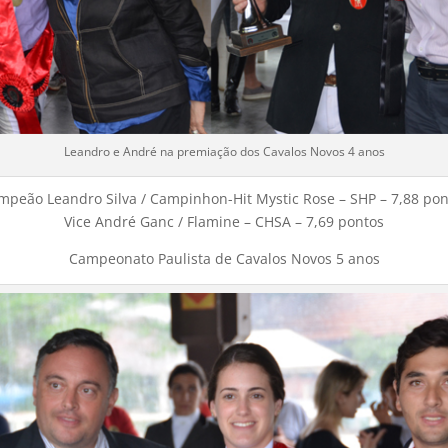
Leandro e André na premiação dos Cavalos Novos 4 anos
mpeão Leandro Silva / Campinhon-Hit Mystic Rose – SHP – 7,88 pon
Vice André Ganc / Flamine – CHSA – 7,69 pontos
Campeonato Paulista de Cavalos Novos 5 anos