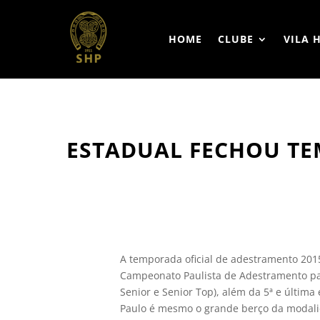
HOME
CLUBE
VILA 
ESTADUAL FECHOU TE
A temporada oficial de adestramento 2015 
Campeonato Paulista de Adestramento para
Senior e Senior Top), além da 5ª e últim
Paulo é mesmo o grande berço da modali