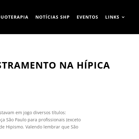
QUOTERAPIA
NOTÍCIAS SHP
EVENTOS
LINKS
STRAMENTO NA HÍPICA
stavam em jogo diversos títulos:
a São Paulo para profissionais (exceto
a de Hipismo. Valendo lembrar que São