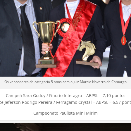
Os vencedores da categoria 5 anos com o juiz Marcio Navarro de Camargo
Campeã Sara Godoy / Finorio Interagro – ABPSL – 7,10 pontos
ce Jeferson Rodrigo Pereira / Ferragamo Crystal – ABPSL – 6,57 pon
Campeonato Paulista Mini Mirim