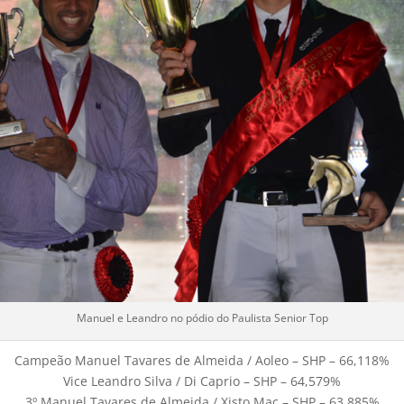
Manuel e Leandro no pódio do Paulista Senior Top
Campeão Manuel Tavares de Almeida / Aoleo – SHP – 66,118%
Vice Leandro Silva / Di Caprio – SHP – 64,579%
3º Manuel Tavares de Almeida / Xisto Mac – SHP – 63,885%