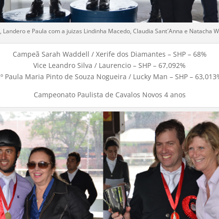
, Landero e Paula com a juizas Lindinha Macedo, Claudia Sant´Anna e Natacha W
Campeã Sarah Waddell / Xerife dos Diamantes – SHP – 68%
Vice Leandro Silva / Laurencio – SHP – 67,092%
º Paula Maria Pinto de Souza Nogueira / Lucky Man – SHP – 63,013
Campeonato Paulista de Cavalos Novos 4 anos