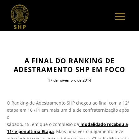
A FINAL DO RANKING DE
ADESTRAMENTO SHP EM FOCO
17 de novembro de 2014
O Ranking de Adestramento SHP chegou ao final com a 12ª
etapa em 16 /11 em mais um dia de confraternização após
o
sábado, 15, em que o complexo da
modalidade recebeu a
11ª e penúltima Etapa
. Mais uma vez o julgamento teve
alto padrão com as juízas internacionais Claudia Mesquita