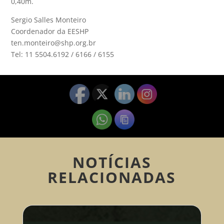
0,40m.
Sergio Salles Monteiro
Coordenador da EESHP
ten.monteiro@shp.org.br
Tel: 11 5504.6192 / 6166 / 6155
NOTÍCIAS
RELACIONADAS