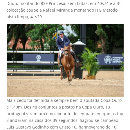
Dudu, montando RSF Princesa, sem faltas, em 40s74 e a 3ª
colocação coube a Rafael Miranda montando ITG Método,
pista limpa, 41s29.
Mais cedo foi definida a sempre bem disputada Copa Ouro,
a 1.40m. Dos 48 conjuntos a postos na Copa Ouro, 13
protagonizaram um emocionante desempate em que os top
3 andaram na casa dos 39 segundos. Sagrou-se campeão
Luis Gustavo Godinho com Cristo 16, hannoverano de 10