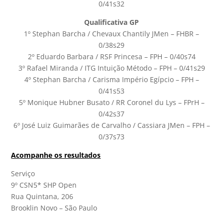
0/41s32
Qualificativa GP
1º Stephan Barcha / Chevaux Chantily JMen – FHBR –
0/38s29
2º Eduardo Barbara / RSF Princesa – FPH – 0/40s74
3º Rafael Miranda / ITG Intuição Método – FPH – 0/41s29
4º Stephan Barcha / Carisma Império Egípcio – FPH –
0/41s53
5º Monique Hubner Busato / RR Coronel du Lys – FPrH –
0/42s37
6º José Luiz Guimarães de Carvalho / Cassiara JMen – FPH –
0/37s73
Acompanhe os resultados
Serviço
9º CSN5* SHP Open
Rua Quintana, 206
Brooklin Novo – São Paulo