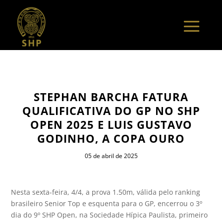
STEPHAN BARCHA FATURA
QUALIFICATIVA DO GP NO SHP
OPEN 2025 E LUIS GUSTAVO
GODINHO, A COPA OURO
05 de abril de 2025
Nesta sexta-feira, 4/4, a prova 1.50m, válida pelo ranking
brasileiro Senior Top e esquenta para o GP, encerrou o 3º
dia do 9º SHP Open, na Sociedade Hípica Paulista, primeiro