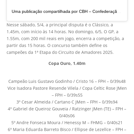
Uma publicação compartilhada por CBH – Confederação Brasileira de Hipismo (@cbhoficial)
Nesse sábado, 5/4, a principal disputa é o Clássico, a
1.45m, com início às 14 horas. No domingo, 6/5, O GP, a
1.55m, com 200 mil reais em jogo, encerra a competição, a
partir das 15 horas. O concurso também define os
campeões da 1ª Etapa do Circuito de Amadores 2025.
Copa Ouro, 1.40m
Campeão Luis Gustavo Godinho / Cristo 16 – FPH – 0/39s48
Vice Isadora Pastore Resende Vilela / Copa Celtic Rose JMen
– FPH – 0/39s55
3º Cesar Almeida / Cartano C JMen – FPH – 0/39s94
4º Gabriel de Queiroz Gouveia / Ratzinger JMen (TE) – FPH –
0/40s06
5º Andre Fonseca Moura / Henessy M – FHMG – 0/40s21
6º Maria Eduarda Barreto Bisco / Ellipse de Lezellce – FPH –