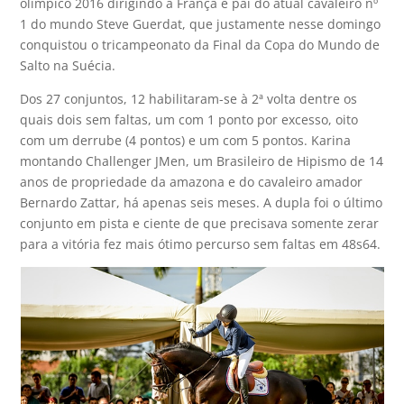
olímpico 2016 dirigindo a França e pai do atual cavaleiro nº
1 do mundo Steve Guerdat, que justamente nesse domingo
conquistou o tricampeonato da Final da Copa do Mundo de
Salto na Suécia.
Dos 27 conjuntos, 12 habilitaram-se à 2ª volta dentre os
quais dois sem faltas, um com 1 ponto por excesso, oito
com um derrube (4 pontos) e um com 5 pontos. Karina
montando Challenger JMen, um Brasileiro de Hipismo de 14
anos de propriedade da amazona e do cavaleiro amador
Bernardo Zattar, há apenas seis meses. A dupla foi o último
conjunto em pista e ciente de que precisava somente zerar
para a vitória fez mais ótimo percurso sem faltas em 48s64.