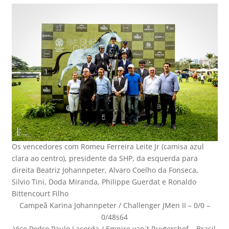
Os vencedores com Romeu Ferreira Leite Jr (camisa azul
clara ao centro), presidente da SHP, da esquerda para
direita Beatriz Johannpeter, Alvaro Coelho da Fonseca,
Silvio Tini, Doda Miranda, Philippe Guerdat e Ronaldo
Bittencourt Filho
Campeã Karina Johannpeter / Challenger JMen II – 0/0 –
0/48s64
Vice Pedro Paulo Lacerda / Empire van´t Ruytershof – Brasil