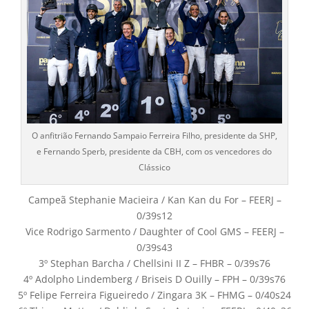
O anfitrião Fernando Sampaio Ferreira Filho, presidente da SHP,
e Fernando Sperb, presidente da CBH, com os vencedores do
Clássico
Campeã Stephanie Macieira / Kan Kan du For – FEERJ –
0/39s12
Vice Rodrigo Sarmento / Daughter of Cool GMS – FEERJ –
0/39s43
3º Stephan Barcha / Chellsini II Z – FHBR – 0/39s76
4º Adolpho Lindemberg / Briseis D Ouilly – FPH – 0/39s76
5º Felipe Ferreira Figueiredo / Zingara 3K – FHMG – 0/40s24