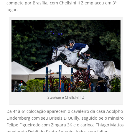
compete por Brasília, com Chellsini II Z emplacou em 3º
lugar.
Stephan e Chellsini II Z
Da 4ª à 6ª colocação aparecem o cavaleiro da casa Adolpho
Lindemberg com seu Briseis D Ouilly, seguido pelo mineiro
Felipe Figueiredo com Zingara 3K e o carioca Thiago Mattos
montando Dehli do Santo Antonio, todos sem faltas,