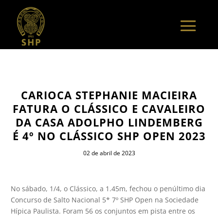
CARIOCA STEPHANIE MACIEIRA
FATURA O CLÁSSICO E CAVALEIRO
DA CASA ADOLPHO LINDEMBERG
É 4º NO CLÁSSICO SHP OPEN 2023
02 de abril de 2023
No sábado, 1/4, o Clássico, a 1.45m, fechou o penúltimo dia
Concurso de Salto Nacional 5* 7º SHP Open na Sociedade
Hípica Paulista. Foram 56 os conjuntos em pista entre os