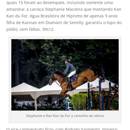
quais 15 foram ao desempate, incluindo somente uma
amazona: a carioca Stephanie Macieira que montando Kan
Kan du For, égua Brasileira de Hipismo de apenas 9 anos
filha de Kannan em Diamant de Semilly, garantiu o topo do
pódio, sem faltas, 39s12.
Stephanie e Kan Kan du For a caminho da vitória
O vice-campeonato ficou com Rodrigo Sarmento, mineiro