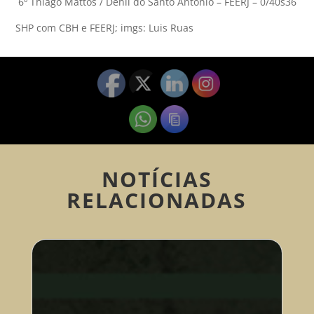
6º Thiago Mattos / Dehli do Santo Antonio – FEERJ – 0/40s36
SHP com CBH e FEERJ; imgs: Luis Ruas
NOTÍCIAS
RELACIONADAS