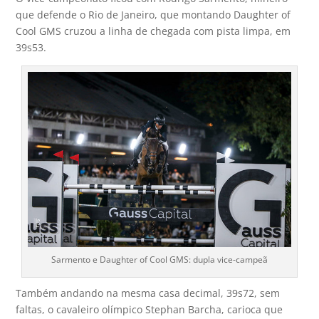
que defende o Rio de Janeiro, que montando Daughter of
Cool GMS cruzou a linha de chegada com pista limpa, em
39s53.
Sarmento e Daughter of Cool GMS: dupla vice-campeã
Também andando na mesma casa decimal, 39s72, sem
faltas, o cavaleiro olímpico Stephan Barcha, carioca que