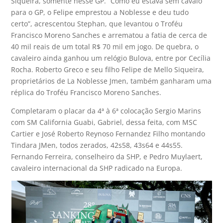
Siqueira, somente nesse GP. “Como eu estava sem cavalo
para o GP, o Felipe emprestou a Noblesse e deu tudo
certo”, acrescentou Stephan, que levantou o Troféu
Francisco Moreno Sanches e arrematou a fatia de cerca de
40 mil reais de um total R$ 70 mil em jogo. De quebra, o
cavaleiro ainda ganhou um relógio Bulova, entre por Cecília
Rocha. Roberto Greco e seu filho Felipe de Mello Siqueira,
proprietários de La Noblesse Jmen, também ganharam uma
réplica do Troféu Francisco Moreno Sanches.
Completaram o placar da 4ª à 6ª colocação Sergio Marins
com SM California Guabi, Gabriel, dessa feita, com MSC
Cartier e José Roberto Reynoso Fernandez Filho montando
Tindara JMen, todos zerados, 42s58, 43s64 e 44s55.
Fernando Ferreira, conselheiro da SHP, e Pedro Muylaert,
cavaleiro internacional da SHP radicado na Europa.