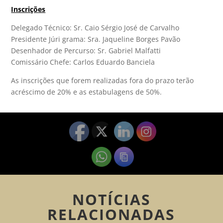
Inscrições
Delegado Técnico: Sr. Caio Sérgio José de Carvalho
Presidente Júri grama: Sra. Jaqueline Borges Pavão
Desenhador de Percurso: Sr. Gabriel Malfatti
Comissário Chefe: Carlos Eduardo Banciela
As inscrições que forem realizadas fora do prazo terão
acréscimo de 20% e as estabulagens de 50%.
NOTÍCIAS
RELACIONADAS