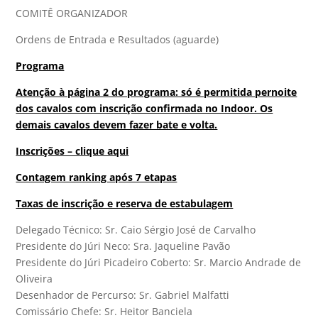
COMITÊ ORGANIZADOR
Ordens de Entrada e Resultados (aguarde)
Programa
Atenção à página 2 do programa: só é permitida pernoite
dos cavalos com inscrição confirmada no Indoor. Os
demais cavalos devem fazer bate e volta.
Inscrições – clique aqui
Contagem ranking após 7 etapas
Taxas de inscrição e reserva de estabulagem
Delegado Técnico: Sr. Caio Sérgio José de Carvalho
Presidente do Júri Neco: Sra. Jaqueline Pavão
Presidente do Júri Picadeiro Coberto: Sr. Marcio Andrade de
Oliveira
Desenhador de Percurso: Sr. Gabriel Malfatti
Comissário Chefe: Sr. Heitor Banciela