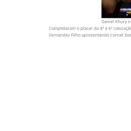
Daniel Khury e
Completaram o placar da 4ª à 6ª colocaç
Fernandez Filho apresentando Cornet Do