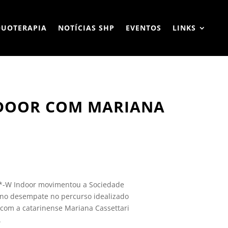
QUOTERAPIA
NOTÍCIAS SHP
EVENTOS
LINKS
NDOOR COM MARIANA
CSI2*-W Indoor movimentou a Sociedade
m no desempate no percurso idealizado
 com a catarinense Mariana Cassettari
.