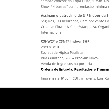
sempre concorrida Copa Ouro, 1.35m. No s
Show / 4 barras” com premiação mínima d
Assinam o patrocínio do 31º Indoor da 
Seguros, TM Insurance, Cem por cento Eve
Creative Flower & Co e Estanplaza. Organ
Internacional.
CSI-W2* e CSN4* Indoor SHP
28/9 a 3/10
Sociedade Hípica Paulista
Rua Quintana, 206 – Brooklin Novo (SP)
Venda de ingressos na portaria
Ordens de Entrada, Resultados e Transm
Imprensa SHP com CBH; imagens: Luis R