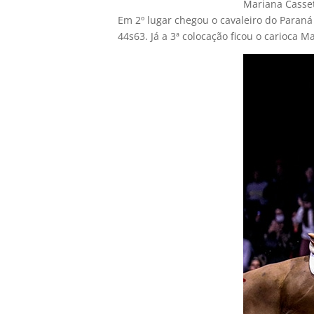
Mariana Casset
Em 2º lugar chegou o cavaleiro do Paran
44s63. Já a 3ª colocação ficou o carioca