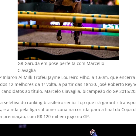
GR Garuda em pose perfeita com Marcello
Ciavaglia
 Inlaron AllMilk Troféu Jayme Loureiro Filho, a 1.60m, que encerr
o dos 12 melhores da 1ª volta, a partir das 18h30. José Roberto Rey
 candidatos ao título. Marcelo Ciavaglia, bicampeão do GP 2015/202
a seletiva do ranking brasileiro senior top que irá garantir transpo
A, e ainda pela liga sul-americana na corrida para a final da Cop
em premiação, com R$ 120 mil em jogo no GP.