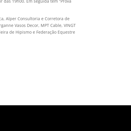
tir das 19h00. Em seguida tem “Prova
a, Alper Consultoria e Corretora de
 Organne Vasos Decor, MPT Cable, VINGT
leira de Hipismo e Federação Equestre