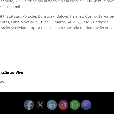
ábado, 2/10, a principal atração é o Clássico, a 1.40/1.45m, a par
e R$ 50 mil.
SHP:
Stuttgart Porsche, Bonsucex, Bulova, Hermès, Coelho da Fonsec
ntos, Fatto Movelaria, Dunelli, Inlaron, AllMilk, Café 3 Corações,
ização Sociedade Hípica Paulista com chancela Confederação Brasi
issão ao Vivo
uas