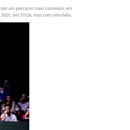
r com um percurso mais cauteloso, em
r 2020, em 37s26, mas com uma falta.