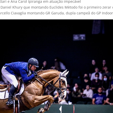
tari e Ana Carol Ipiranga em atuação impecável
á Daniel Khury que montando Euclides Mètodo foi o primeiro zera
 Marcello Ciavaglia montando GR Garuda, dupla campeã do GP Indoo