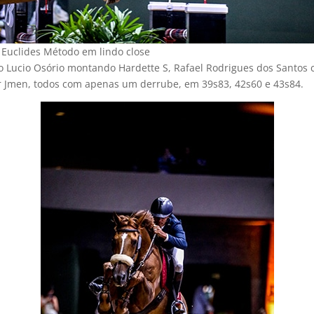
 Euclides Método em lindo close
ão Lucio Osório montando Hardette S, Rafael Rodrigues dos Santos
r Jmen, todos com apenas um derrube, em 39s83, 42s60 e 43s84.