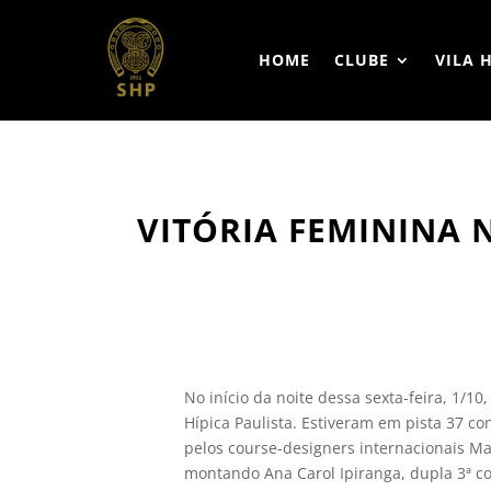
HOME
CLUBE
VILA 
VITÓRIA FEMININA
No início da noite dessa sexta-feira, 1/1
Hípica Paulista. Estiveram em pista 37 c
pelos course-designers internacionais Ma
montando Ana Carol Ipiranga, dupla 3ª c