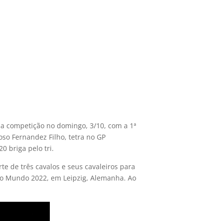
a a competição no domingo, 3/10, com a 1ª
noso Fernandez Filho, tetra no GP
0 briga pelo tri.
rte de três cavalos e seus cavaleiros para
a do Mundo 2022, em Leipzig, Alemanha. Ao