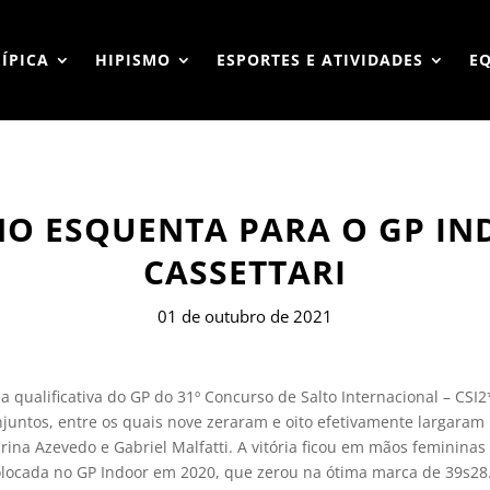
HÍPICA
HIPISMO
ESPORTES E ATIVIDADES
E
 NO ESQUENTA PARA O GP I
CASSETTARI
01 de outubro de 2021
0, a qualificativa do GP do 31º Concurso de Salto Internacional – 
onjuntos, entre os quais nove zeraram e oito efetivamente largara
rina Azevedo e Gabriel Malfatti. A vitória ficou em mãos femininas
olocada no GP Indoor em 2020, que zerou na ótima marca de 39s28