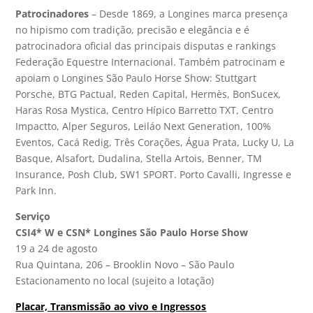
Patrocinadores
– Desde 1869, a Longines marca presença
no hipismo com tradição, precisão e elegância e é
patrocinadora oficial das principais disputas e rankings
Federação Equestre Internacional. Também patrocinam e
apoiam o Longines São Paulo Horse Show: Stuttgart
Porsche, BTG Pactual, Reden Capital, Hermès, BonSucex,
Haras Rosa Mystica, Centro Hípico Barretto TXT, Centro
Impactto, Alper Seguros, Leiláo Next Generation, 100%
Eventos, Cacá Redig, Três Corações, Água Prata, Lucky U, La
Basque, Alsafort, Dudalina, Stella Artois, Benner, TM
Insurance, Posh Club, SW1 SPORT. Porto Cavalli, Ingresse e
Park Inn.
Serviço
CSI4* W e CSN* Longines São Paulo Horse Show
19 a 24 de agosto
Rua Quintana, 206 – Brooklin Novo – São Paulo
Estacionamento no local (sujeito a lotação)
Placar, Transmissão ao vivo e Ingressos