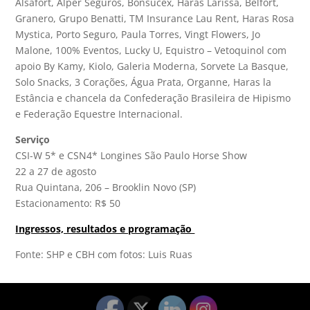
Alsafort, Alper Seguros, Bonsucex, Haras Larissa, Belfort,
Granero, Grupo Benatti, TM Insurance Lau Rent, Haras Rosa
Mystica, Porto Seguro, Paula Torres, Vingt Flowers, Jo
Malone, 100% Eventos, Lucky U, Equistro – Vetoquinol com
apoio By Kamy, Kiolo, Galeria Moderna, Sorvete La Basque,
Solo Snacks, 3 Corações, Água Prata, Organne, Haras la
Estância e chancela da Confederação Brasileira de Hipismo
e Federação Equestre Internacional.
Serviço
CSI-W 5* e CSN4* Longines São Paulo Horse Show
22 a 27 de agosto
Rua Quintana, 206 – Brooklin Novo (SP)
Estacionamento: R$ 50
Ingressos, resultados e programação
Fonte: SHP e CBH com fotos: Luis Ruas