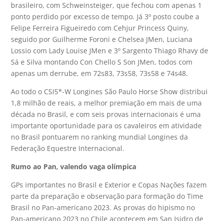
brasileiro, com Schweinsteiger, que fechou com apenas 1
ponto perdido por excesso de tempo. Já 3º posto coube a
Felipe Ferreira Figueiredo com Cehjur Princess Quiny,
seguido por Guilherme Foroni e Chelsea JMen, Luciana
Lossio com Lady Louise JMen e 3º Sargento Thiago Rhavy de
Sá e Silva montando Con Chello S Son JMen, todos com
apenas um derrube, em 72s83, 73s58, 73s58 e 74s48.
Ao todo o CSI5*-W Longines São Paulo Horse Show distribui
1,8 milhão de reais, a melhor premiação em mais de uma
década no Brasil, e com seis provas internacionais é uma
importante oportunidade para os cavaleiros em atividade
no Brasil pontuarem no ranking mundial Longines da
Federação Equestre Internacional.
Rumo ao Pan, valendo vaga olímpica
GPs importantes no Brasil e Exterior e Copas Nações fazem
parte da preparação e observação para formação do Time
Brasil no Pan-americano 2023. As provas do hipismo no
Pan-americano 2023 no Chile acontecem em San Isidro de