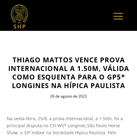
THIAGO MATTOS VENCE PROVA
INTERNACIONAL A 1.50M, VÁLIDA
COMO ESQUENTA PARA O GP5*
LONGINES NA HÍPICA PAULISTA
26 de agosto de 2023
Na sexta-feira, 25/8, a prova internacional, a 1.50m, foi a
principal disputa no CSI-W5* Longines São Paulo Horse
Show, o 33º Indoor na Sociedade Hípica Paulista. Pelo