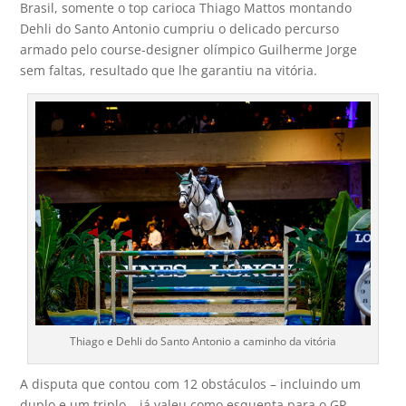
Brasil, somente o top carioca Thiago Mattos montando
Dehli do Santo Antonio cumpriu o delicado percurso
armado pelo course-designer olímpico Guilherme Jorge
sem faltas, resultado que lhe garantiu na vitória.
Thiago e Dehli do Santo Antonio a caminho da vitória
A disputa que contou com 12 obstáculos – incluindo um
duplo e um triplo – já valeu como esquenta para o GP