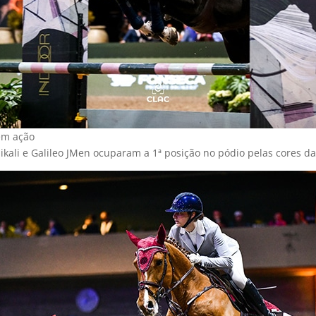
em ação
ikali e Galileo JMen ocuparam a 1ª posição no pódio pelas cores da