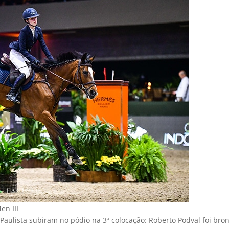
en III
Paulista subiram no pódio na 3ª colocação: Roberto Podval foi br