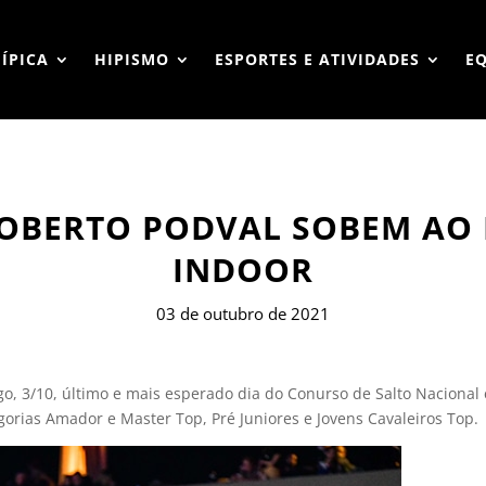
HÍPICA
HIPISMO
ESPORTES E ATIVIDADES
E
ROBERTO PODVAL SOBEM AO 
INDOOR
03 de outubro de 2021
, 3/10, último e mais esperado dia do Conurso de Salto Nacional e 
gorias Amador e Master Top, Pré Juniores e Jovens Cavaleiros Top.