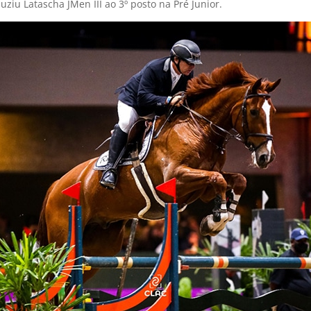
uziu Latascha JMen III ao 3º posto na Pré Junior.