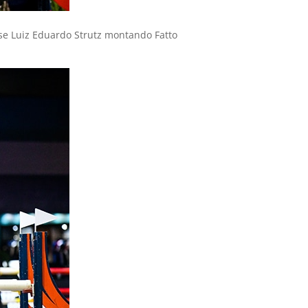
nse Luiz Eduardo Strutz montando Fatto