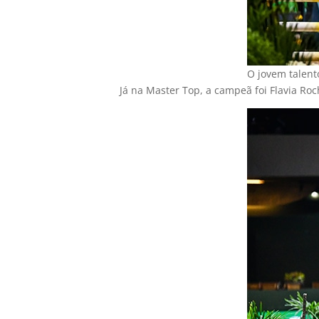
O jovem talent
Já na Master Top, a campeã foi Flavia Ro