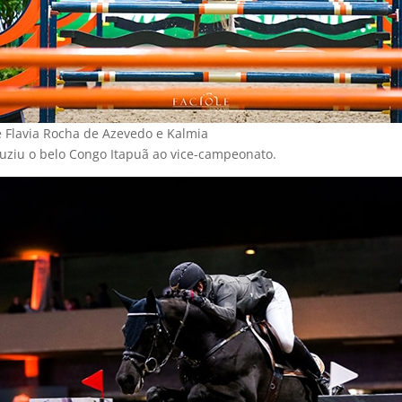
e Flavia Rocha de Azevedo e Kalmia
ziu o belo Congo Itapuã ao vice-campeonato.