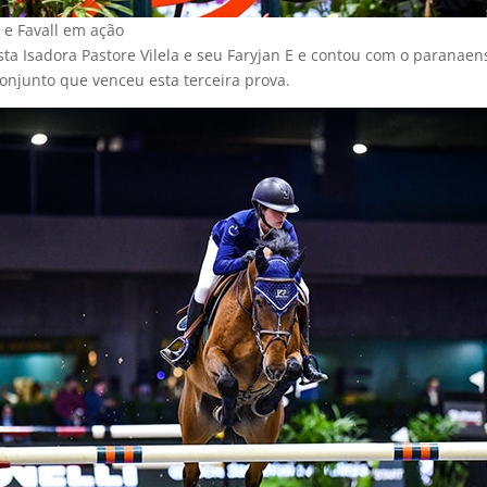
 e Favall em ação
ista Isadora Pastore Vilela e seu Faryjan E e contou com o paranae
conjunto que venceu esta terceira prova.