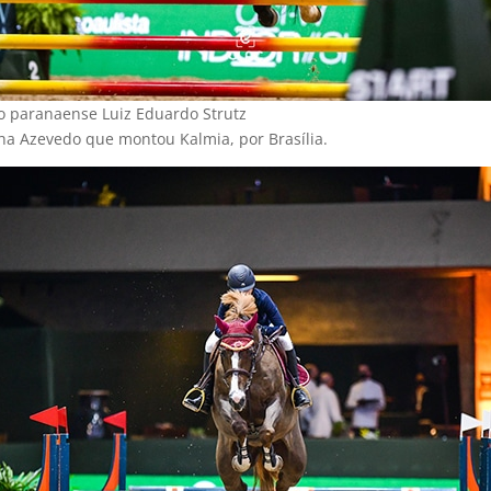
o paranaense Luiz Eduardo Strutz
cha Azevedo que montou Kalmia, por Brasília.