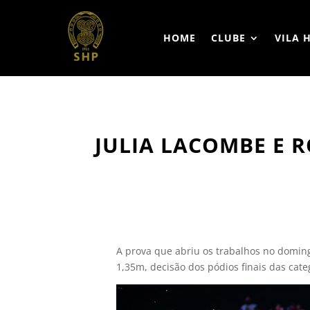
HOME
CLUBE
VILA 
JULIA LACOMBE E 
A prova que abriu os trabalhos no domingo
1,35m, decisão dos pódios finais das cate