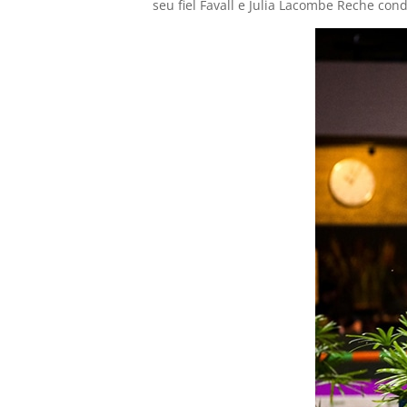
seu fiel Favall e Julia Lacombe Reche cond