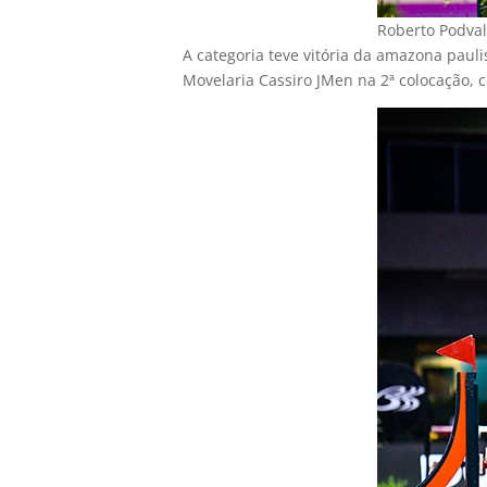
Roberto Podval
A categoria teve vitória da amazona paul
Movelaria Cassiro JMen na 2ª colocação, 