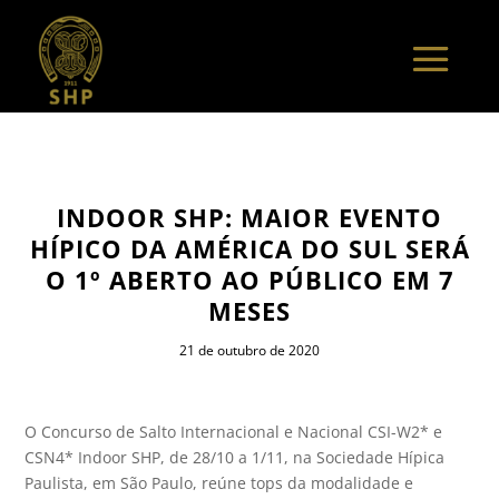
INDOOR SHP: MAIOR EVENTO
HÍPICO DA AMÉRICA DO SUL SERÁ
O 1º ABERTO AO PÚBLICO EM 7
MESES
21 de outubro de 2020
O Concurso de Salto Internacional e Nacional CSI-W2* e
CSN4* Indoor SHP, de 28/10 a 1/11, na Sociedade Hípica
Paulista, em São Paulo, reúne tops da modalidade e