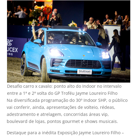
Desafio carro x cavalo: ponto alto do Indoor no intervalo
entre a 1ª e 2ª volta do GP Troféu Jayme Loureiro Filho
Na diversificada programação do 30º Indoor SHP, o público
vai conferir, ainda, apresentações de volteio, rédeas,
adestramento e atrelagem, concorridas áreas vip,
boulevard de lojas, pontos gourmet e shows musicais.
Destaque para a inédita Exposição Jayme Loureiro Filho –