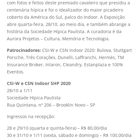
com fotos e feitos deste premiado cavaleiro que presidiu a
centenária hípica e foi o idealizador do maior picadeiro
coberto da América do Sul, palco do Indoor. A Exposição
abre quarta-feira, 28/10, ao meio dia, e também abrange a
história da Sociedade Hípica Paulista. A curadoria é da
Aurora Projetos – Cultura, Memória e Tecnologia.
Patrocinadores:
CSI-W e CSN Indoor 2020: Bulova, Stuttgart
Porsche, Três Corações, Dunelli, Laffranchi, Hermès, TM
Insurance Broker, Inlaron, Cleandry, Estanplaza e 100%
Eventos.
CSI-W e CSN Indoor SHP 2020
28/10 a 1/11
Sociedade Hípica Paulista
Rua Quintana, nº 206 – Brooklin Novo – SP
Ingressos na recepção:
28 e 29/10 (quarta e quinta-feira) – R$ 80,00/dia
30 e 31/10 e 1/11 (sexta, sábado e domingo) – R$ 100,00/dia