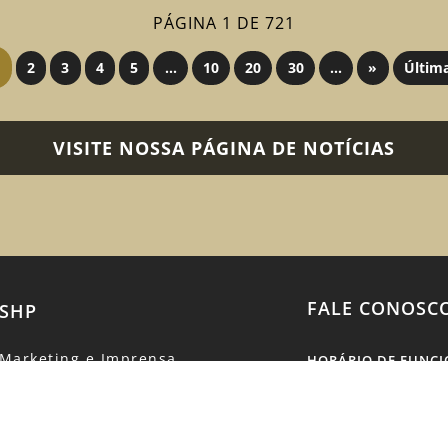
PÁGINA 1 DE 721
2
3
4
5
...
10
20
30
...
»
Últim
VISITE NOSSA PÁGINA DE NOTÍCIAS
FALE CONOSC
SHP
Marketing e Imprensa
HORÁRIO DE FUNC
Segunda-feira: das 
Associe-se
Terça a Domingo: da
Eventos