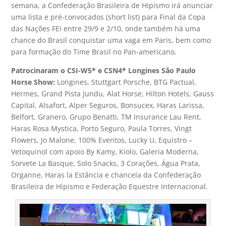
semana, a Confederação Brasileira de Hipismo irá anunciar
uma lista e pré-convocados (short list) para Final da Copa
das Nações FEI entre 29/9 e 2/10, onde também há uma
chance do Brasil conquistar uma vaga em Paris, bem como
para formação do Time Brasil no Pan-americano.
Patrocinaram o CSI-W5* e CSN4* Longines São Paulo
Horse Show:
Longines, Stuttgart Porsche, BTG Pactual,
Hermes, Grand Pista Jundu, Alat Horse, Hilton Hotels, Gauss
Capital, Alsafort, Alper Seguros, Bonsucex, Haras Larissa,
Belfort, Granero, Grupo Benatti, TM Insurance Lau Rent,
Haras Rosa Mystica, Porto Seguro, Paula Torres, Vingt
Flowers, Jo Malone, 100% Eventos, Lucky U, Equistro –
Vetoquinol com apoio By Kamy, Kiolo, Galeria Moderna,
Sorvete La Basque, Solo Snacks, 3 Corações, Água Prata,
Organne, Haras la Estância e chancela da Confederação
Brasileira de Hipismo e Federação Equestre Internacional.