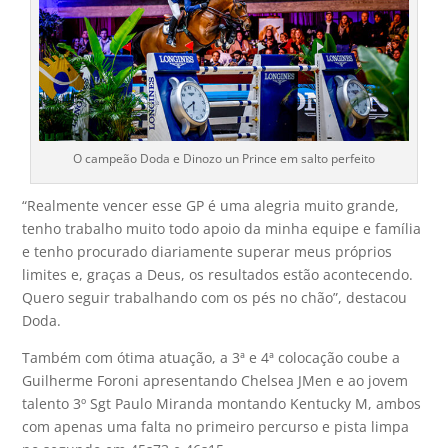
O campeão Doda e Dinozo un Prince em salto perfeito
“Realmente vencer esse GP é uma alegria muito grande,
tenho trabalho muito todo apoio da minha equipe e família
e tenho procurado diariamente superar meus próprios
limites e, graças a Deus, os resultados estão acontecendo.
Quero seguir trabalhando com os pés no chão”, destacou
Doda.
Também com ótima atuação, a 3ª e 4ª colocação coube a
Guilherme Foroni apresentando Chelsea JMen e ao jovem
talento 3º Sgt Paulo Miranda montando Kentucky M, ambos
com apenas uma falta no primeiro percurso e pista limpa