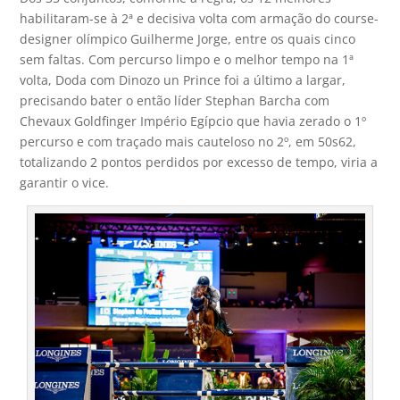
habilitaram-se à 2ª e decisiva volta com armação do course-
designer olímpico Guilherme Jorge, entre os quais cinco
sem faltas. Com percurso limpo e o melhor tempo na 1ª
volta, Doda com Dinozo un Prince foi a último a largar,
precisando bater o então líder Stephan Barcha com
Chevaux Goldfinger Império Egípcio que havia zerado o 1º
percurso e com traçado mais cauteloso no 2º, em 50s62,
totalizando 2 pontos perdidos por excesso de tempo, viria a
garantir o vice.