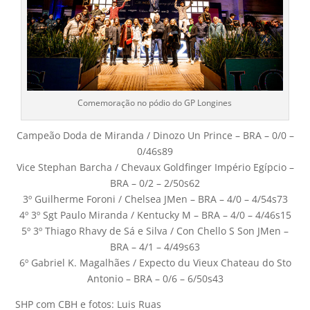
Comemoração no pódio do GP Longines
Campeão Doda de Miranda / Dinozo Un Prince – BRA – 0/0 –
0/46s89
Vice Stephan Barcha / Chevaux Goldfinger Império Egípcio –
BRA – 0/2 – 2/50s62
3º Guilherme Foroni / Chelsea JMen – BRA – 4/0 – 4/54s73
4º 3º Sgt Paulo Miranda / Kentucky M – BRA – 4/0 – 4/46s15
5º 3º Thiago Rhavy de Sá e Silva / Con Chello S Son JMen –
BRA – 4/1 – 4/49s63
6º Gabriel K. Magalhães / Expecto du Vieux Chateau do Sto
Antonio – BRA – 0/6 – 6/50s43
SHP com CBH e fotos: Luis Ruas