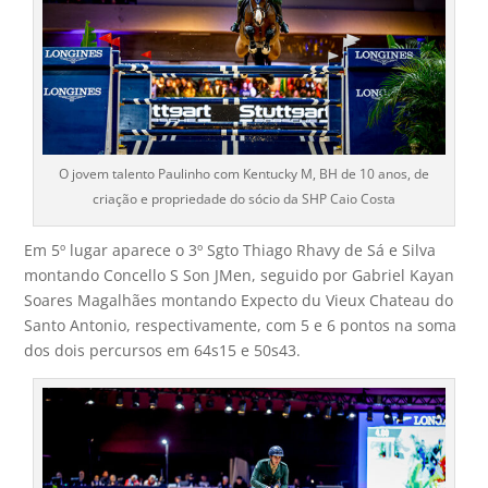
O jovem talento Paulinho com Kentucky M, BH de 10 anos, de
criação e propriedade do sócio da SHP Caio Costa
Em 5º lugar aparece o 3º Sgto Thiago Rhavy de Sá e Silva
montando Concello S Son JMen, seguido por Gabriel Kayan
Soares Magalhães montando Expecto du Vieux Chateau do
Santo Antonio, respectivamente, com 5 e 6 pontos na soma
dos dois percursos em 64s15 e 50s43.