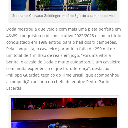
Stephan e Chevaux Goldfinger Império Egípcio a caminho do vice
Doda mostrou a que veio e com mais uma pista perfeita em
46s89, conquistou o bi consecutivo 2022/2023 e com o título
conquistado em 1998 entrou para o hall dos tricampeões.
Pela conquista, o cavaleiro garantiu a fatia de 250 mil de
um total de 1 milhão de reais em jogo. “Foi uma vitória
bonita, o cavalo do Doda é muito cuidadoso. É um cavaleiro
com muita experiência o que faz diferença”, destacou
Philippe Guerdat, técnico do Time Brasil, que acompanhou
a competição ao lado do chefe de equipe Pedro Paulo
Lacerda.