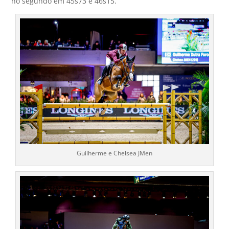
no segundo em 45s73 e 46s15.
Guilherme e Chelsea JMen