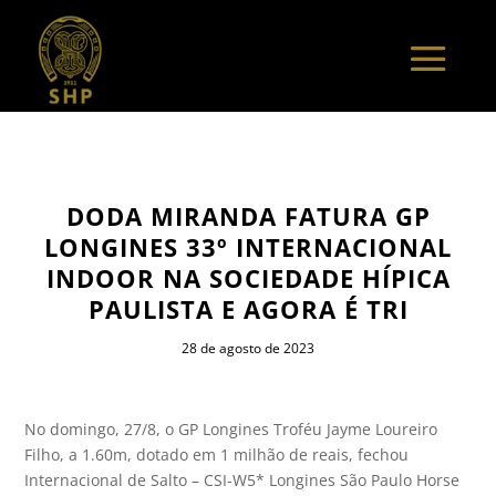
DODA MIRANDA FATURA GP
LONGINES 33º INTERNACIONAL
INDOOR NA SOCIEDADE HÍPICA
PAULISTA E AGORA É TRI
28 de agosto de 2023
No domingo, 27/8, o GP Longines Troféu Jayme Loureiro
Filho, a 1.60m, dotado em 1 milhão de reais, fechou
Internacional de Salto – CSI-W5* Longines São Paulo Horse