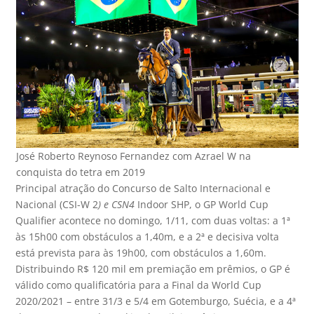
José Roberto Reynoso Fernandez com Azrael W na
conquista do tetra em 2019
Principal atração do Concurso de Salto Internacional e
Nacional (CSI-W 2
) e CSN4
Indoor SHP, o GP World Cup
Qualifier acontece no domingo, 1/11, com duas voltas: a 1ª
às 15h00 com obstáculos a 1,40m, e a 2ª e decisiva volta
está prevista para às 19h00, com obstáculos a 1,60m.
Distribuindo R$ 120 mil em premiação em prêmios, o GP é
válido como qualificatória para a Final da World Cup
2020/2021 – entre 31/3 e 5/4 em Gotemburgo, Suécia, e a 4ª