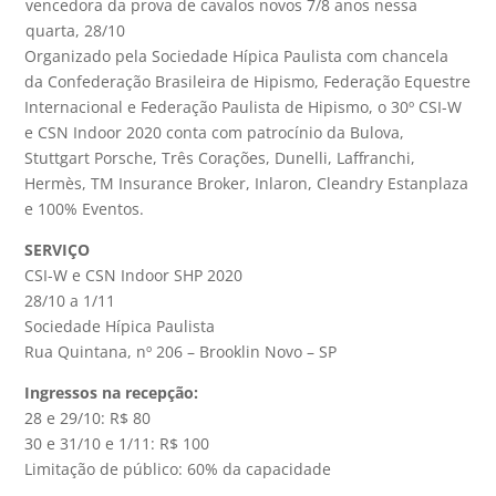
vencedora da prova de cavalos novos 7/8 anos nessa
quarta, 28/10
Organizado pela Sociedade Hípica Paulista com chancela
da Confederação Brasileira de Hipismo, Federação Equestre
Internacional e Federação Paulista de Hipismo, o 30º CSI-W
e CSN Indoor 2020 conta com patrocínio da Bulova,
Stuttgart Porsche, Três Corações, Dunelli, Laffranchi,
Hermès, TM Insurance Broker, Inlaron, Cleandry Estanplaza
e 100% Eventos.
SERVIÇO
CSI-W e CSN Indoor SHP 2020
28/10 a 1/11
Sociedade Hípica Paulista
Rua Quintana, nº 206 – Brooklin Novo – SP
Ingressos na recepção:
28 e 29/10: R$ 80
30 e 31/10 e 1/11: R$ 100
Limitação de público: 60% da capacidade