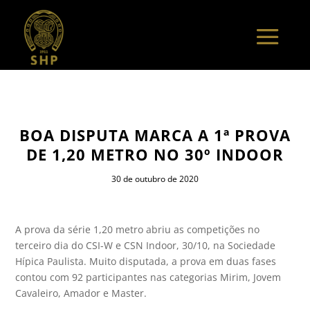
BOA DISPUTA MARCA A 1ª PROVA
DE 1,20 METRO NO 30º INDOOR
30 de outubro de 2020
A prova da série 1,20 metro abriu as competições no
terceiro dia do CSI-W e CSN Indoor, 30/10, na Sociedade
Hípica Paulista. Muito disputada, a prova em duas fases
contou com 92 participantes nas categorias Mirim, Jovem
Cavaleiro, Amador e Master.