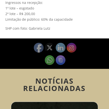
Ingressos na recepção:
1º lote – esgotado
2º lote – R$ 200,00
Limitação de público: 60% da capacidade
SHP com foto: Gabriela Lutz
NOTÍCIAS
RELACIONADAS