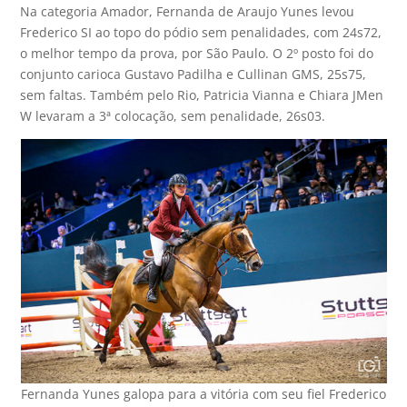
Na categoria Amador, Fernanda de Araujo Yunes levou
Frederico SI ao topo do pódio sem penalidades, com 24s72,
o melhor tempo da prova, por São Paulo. O 2º posto foi do
conjunto carioca Gustavo Padilha e Cullinan GMS, 25s75,
sem faltas. Também pelo Rio, Patricia Vianna e Chiara JMen
W levaram a 3ª colocação, sem penalidade, 26s03.
Fernanda Yunes galopa para a vitória com seu fiel Frederico