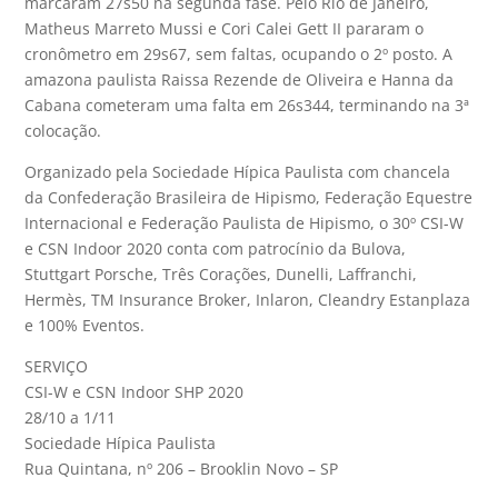
marcaram 27s50 na segunda fase. Pelo Rio de Janeiro,
Matheus Marreto Mussi e Cori Calei Gett II pararam o
cronômetro em 29s67, sem faltas, ocupando o 2º posto. A
amazona paulista Raissa Rezende de Oliveira e Hanna da
Cabana cometeram uma falta em 26s344, terminando na 3ª
colocação.
Organizado pela Sociedade Hípica Paulista com chancela
da Confederação Brasileira de Hipismo, Federação Equestre
Internacional e Federação Paulista de Hipismo, o 30º CSI-W
e CSN Indoor 2020 conta com patrocínio da Bulova,
Stuttgart Porsche, Três Corações, Dunelli, Laffranchi,
Hermès, TM Insurance Broker, Inlaron, Cleandry Estanplaza
e 100% Eventos.
SERVIÇO
CSI-W e CSN Indoor SHP 2020
28/10 a 1/11
Sociedade Hípica Paulista
Rua Quintana, nº 206 – Brooklin Novo – SP