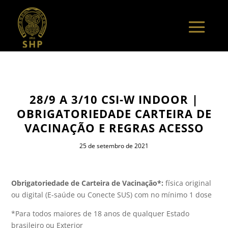
28/9 A 3/10 CSI-W INDOOR |
OBRIGATORIEDADE CARTEIRA DE
VACINAÇÃO E REGRAS ACESSO
25 de setembro de 2021
Obrigatoriedade de Carteira de Vacinação*:
física original
ou digital (E-saúde ou Conecte SUS) com no mínimo 1 dose
*Para todos maiores de 18 anos de qualquer Estado
brasileiro ou Exterior