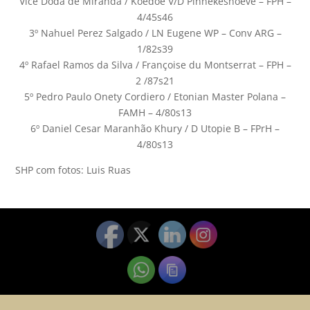
Vice Doda de Miranda / Koedoe V/D Pinnekeshoeve – FPH –
4/45s46
3º Nahuel Perez Salgado / LN Eugene WP – Conv ARG –
1/82s39
4º Rafael Ramos da Silva / Françoise du Montserrat – FPH –
2 /87s21
5º Pedro Paulo Onety Cordiero / Etonian Master Polana –
FAMH – 4/80s13
6º Daniel Cesar Maranhão Khury / D Utopie B – FPrH –
4/80s13
SHP com fotos: Luis Ruas