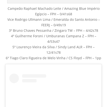
Campeão Raphael Machado Leite / Amazing Blue Império
Egípcio – FPH – 0/41s68
Vice Rodrigo Ullmann Lima / Emeralda do Santo Antonio –
FEERJ – 0/49s19
3º Bruno Chaves Pessanha / Zingaro TW – FPH – 4/42s78
4º Guilherme Foroni / Umburanas Campana Z – FPH –
4/53s47
5º Lourenço Vieira da Silva / Sindy Land ALR – FPH –
12/41s78
6º Tiago Claro Figueira de Melo Vinha / CS Floyd – FPH – 1pp