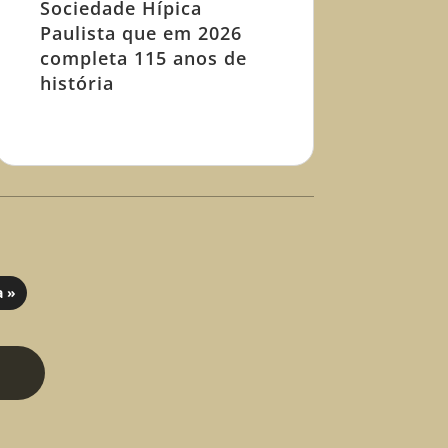
Sociedade Hípica
Paulista que em 2026
completa 115 anos de
história
a »