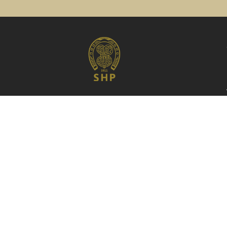
Fundada em 1911, a Sociedade Hípica
Paulista é o primeiro e mais tradicional
centro hípico de São Paulo e do Brasil.
Celeiro de diversas gerações de
cavaleiros e amazonas de renome
internacional, o Clube, localizado no
Brooklin, coração da zona sul da capital,
nasceu e se mantém como prestigiado
ponto de encontro e convívio da classe
empresarial e apaixonados por cavalos.