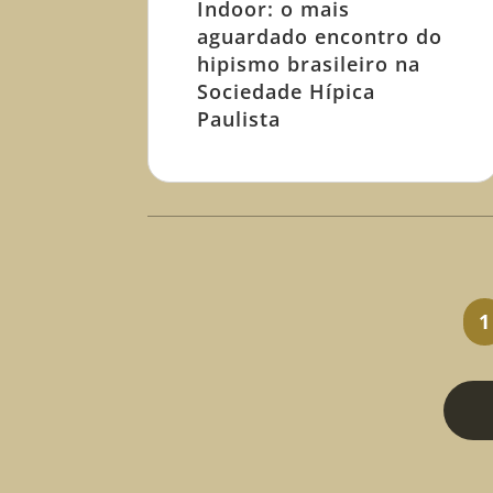
Indoor: o mais
aguardado encontro do
hipismo brasileiro na
Sociedade Hípica
Paulista
1