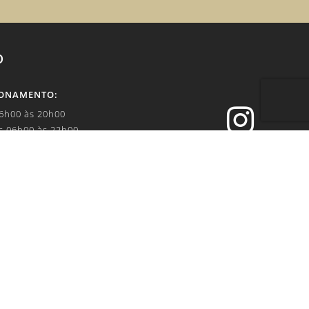
O
IONAMENTO:

06h00 às 20h00
s 06h00 às 22h00


.br
IVACIDADE: