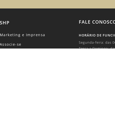
FALE CONOSC
SHP
Marketing e Imprensa
HORÁRIO DE FUNC
Segunda-feira: das 
Associe-se
Terça a Domingo: da
Eventos
TELEFONE:
Concursos
+55 (11) 5504-6100
Revista
E-MAIL:
Canal de Denúncias
marketing1@shp.org
Código de Conduta
SOBRE DADOS E PR
Política de Privacidade
lgpd@shp.org.br