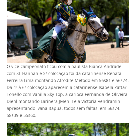
O vice-campeonato ficou com a paulista Bianca Andrade
com SL Hannah e 3ª colocação foi da catarinense Renata
Ferreira Lima montando Afrodite Método em 56s81 e 56s74.
Da 4ª à 6ª colocação aparecem a catarinense Isabela Zattar
Tonello com Vanilla Sky Top, a carioca Fernanda de Oliveira
Diehl montando Larinera JMen II e a Victoria Vendramin
apresentando Ivana Itapuã, todos sem faltas, em 56s74,
58s39 e 55s60.