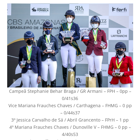
Campeã Stephanie Behar Braga / GR Armani – FPH – 0pp –
0/41s36
Vice Mariana Frauches Chaves / Carthagena – FHMG – 0 pp
– 0/44s37
3º Jessica Carvalho de Sá / Abril Grancento – FPrH – 1 pp
4º Mariana Frauches Chaves / Dunoville V – FHMG – 0 pp –
4/40s53