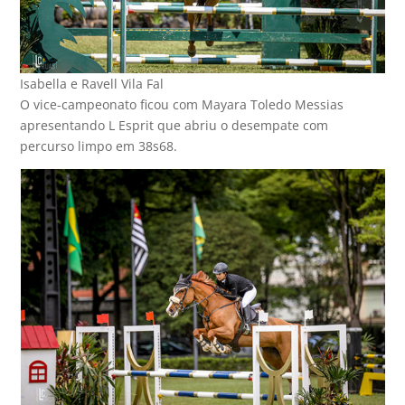
Isabella e Ravell Vila Fal
O vice-campeonato ficou com Mayara Toledo Messias
apresentando L Esprit que abriu o desempate com
percurso limpo em 38s68.