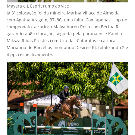
Mayara e L Esprit rumo ao vice
Já 3ª colocação foi da mineira Marina Villaça de Almeida
com Agatha Aragom, 37s86, uma falta. Com apenas 1 pp no
campeonato, a carioca Malva Abreu Rolla com Bertha RJ
garantiu a 4ª colocação, seguida pela paranaense Kamila
Miksza Ribas Prestes com Uca das Cataratas e carioca
Marianna de Barcellos montando Desiree RJ, totalizando 2 e
4 pp, respectivamente.