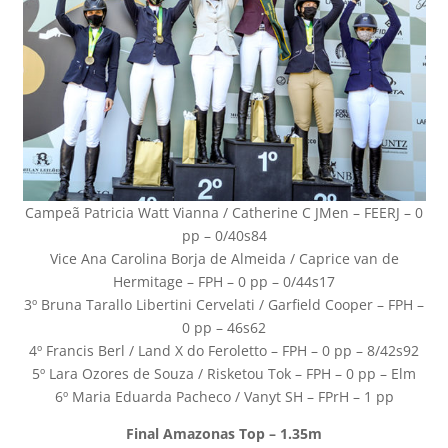
Campeã Patricia Watt Vianna / Catherine C JMen – FEERJ – 0
pp – 0/40s84
Vice Ana Carolina Borja de Almeida / Caprice van de
Hermitage – FPH – 0 pp – 0/44s17
3º Bruna Tarallo Libertini Cervelati / Garfield Cooper – FPH –
0 pp – 46s62
4º Francis Berl / Land X do Feroletto – FPH – 0 pp – 8/42s92
5º Lara Ozores de Souza / Risketou Tok – FPH – 0 pp – Elm
6º Maria Eduarda Pacheco / Vanyt SH – FPrH – 1 pp
Final Amazonas Top – 1.35m