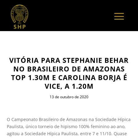
VITÓRIA PARA STEPHANIE BEHAR
NO BRASILEIRO DE AMAZONAS
TOP 1.30M E CAROLINA BORJA É
VICE, A 1.20M
13 de outubro de 2020
O Campeonato Brasileiro de Amazonas na Sociedade Hípica
Paulista, único torneio de hipismo 100% feminino ao ano,
agitou a Sociedade Hípica Paulista, entre 7 e 11/10. Quase