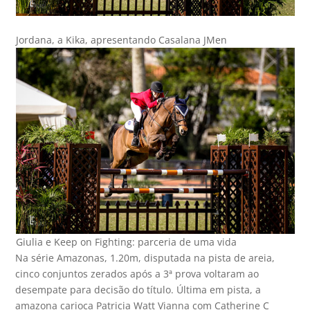
Jordana, a Kika, apresentando Casalana JMen
Giulia e Keep on Fighting: parceria de uma vida
Na série Amazonas, 1.20m, disputada na pista de areia,
cinco conjuntos zerados após a 3ª prova voltaram ao
desempate para decisão do título. Última em pista, a
amazona carioca Patricia Watt Vianna com Catherine C