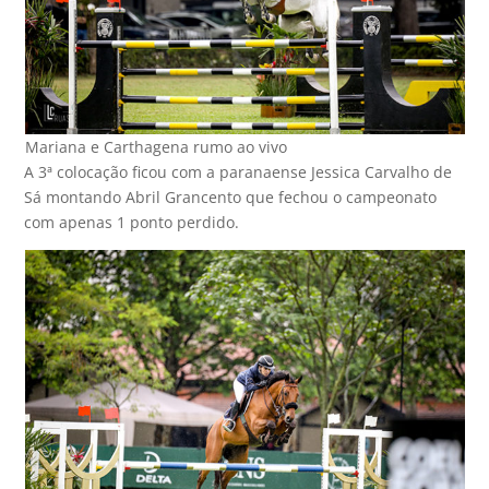
Mariana e Carthagena rumo ao vivo
A 3ª colocação ficou com a paranaense Jessica Carvalho de
Sá montando Abril Grancento que fechou o campeonato
com apenas 1 ponto perdido.