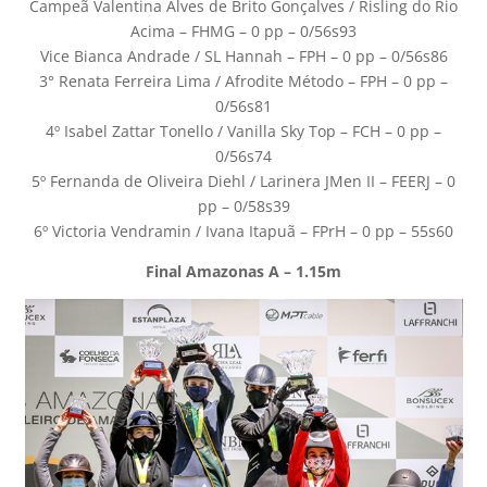
Campeã Valentina Alves de Brito Gonçalves / Risling do Rio
Acima – FHMG – 0 pp – 0/56s93
Vice Bianca Andrade / SL Hannah – FPH – 0 pp – 0/56s86
3° Renata Ferreira Lima / Afrodite Método – FPH – 0 pp –
0/56s81
4º Isabel Zattar Tonello / Vanilla Sky Top – FCH – 0 pp –
0/56s74
5º Fernanda de Oliveira Diehl / Larinera JMen II – FEERJ – 0
pp – 0/58s39
6º Victoria Vendramin / Ivana Itapuã – FPrH – 0 pp – 55s60
Final Amazonas A – 1.15m