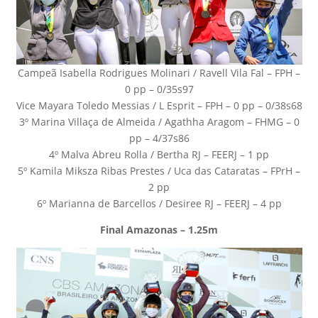
Campeã Isabella Rodrigues Molinari / Ravell Vila Fal – FPH –
0 pp – 0/35s97
Vice Mayara Toledo Messias / L Esprit – FPH – 0 pp – 0/38s68
3º Marina Villaça de Almeida / Agathha Aragom – FHMG – 0
pp – 4/37s86
4º Malva Abreu Rolla / Bertha RJ – FEERJ – 1 pp
5º Kamila Miksza Ribas Prestes / Uca das Cataratas – FPrH –
2 pp
6º Marianna de Barcellos / Desiree RJ – FEERJ – 4 pp
Final Amazonas – 1.25m