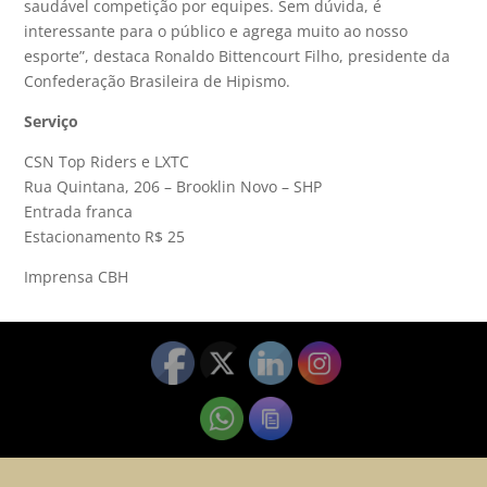
saudável competição por equipes. Sem dúvida, é
interessante para o público e agrega muito ao nosso
esporte”, destaca Ronaldo Bittencourt Filho, presidente da
Confederação Brasileira de Hipismo.
Serviço
CSN Top Riders e LXTC
Rua Quintana, 206 – Brooklin Novo – SHP
Entrada franca
Estacionamento R$ 25
Imprensa CBH