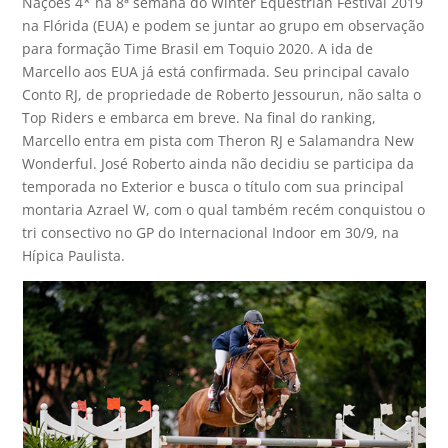
Nações 4* na 8ª semana do Winter Equestrian Festival 2019
na Flórida (EUA) e podem se juntar ao grupo em observação
para formação Time Brasil em Toquio 2020. A ida de
Marcello aos EUA já está confirmada. Seu principal cavalo
Conto RJ, de propriedade de Roberto Jessourun, não salta o
Top Riders e embarca em breve. Na final do ranking,
Marcello entra em pista com Theron RJ e Salamandra New
Wonderful. José Roberto ainda não decidiu se participa da
temporada no Exterior e busca o título com sua principal
montaria Azrael W, com o qual também recém conquistou o
tri consectivo no GP do Internacional Indoor em 30/9, na
Hípica Paulista.