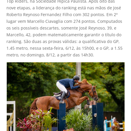
Top Riders, na Sociedade Hípica Paulista. Após oito das
nove etapas, a liderança do ranking está nas mãos de José
Roberto Reynoso Fernandez Filho com 302 pontos. Em 2º
lugar vem Marcello Ciavaglia com 274 pontos. Computados
os seis possíveis descartes, somente José Reynoso, 39, e
Marcello, 42, podem matematicamente garantir o título do
ranking. São duas as provas válidas: a qualificativa do GP,
1.45 metro, nessa sexta-feira, 6/12, às 15h00, e o GP, a 1.55
metro, no domingo, 8/12, a partir das 14h30.