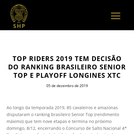
TOP RIDERS 2019 TEM DECISÃO
DO RANKING BRASILEIRO SENIOR
TOP E PLAYOFF LONGINES XTC
05 de dezembro de 2019
Ao longo da temporada 2019, 85 cavaleiros e amazonas
disputaram o ranking brasileiro Senior Top (rendimento
máximo) que tem nove etapas e termina no próximo
domingo, 8/12, encerrando o Concurso de Salto Nacional 4*