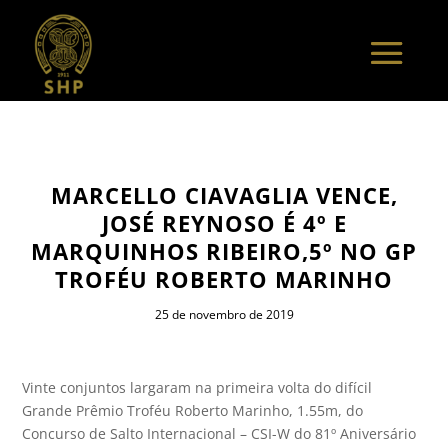
MARCELLO CIAVAGLIA VENCE,
JOSÉ REYNOSO É 4º E
MARQUINHOS RIBEIRO,5º NO GP
TROFÉU ROBERTO MARINHO
25 de novembro de 2019
Vinte conjuntos largaram na primeira volta do difícil
Grande Prêmio Troféu Roberto Marinho, 1.55m, do
Concurso de Salto Internacional – CSI-W do 81º Aniversário