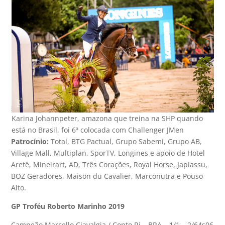
Karina Johannpeter, amazona que treina na SHP quando
está no Brasil, foi 6ª colocada com Challenger JMen
Patrocínio:
Total, BTG Pactual, Grupo Sabemi, Grupo AB,
Village Mall, Multiplan, SporTV, Longines e apoio de Hotel
Aretê, Mineirart, AD, Três Corações, Royal Horse, Japiassu,
BOZ Geradores, Maison du Cavalier, Marconutra e Pouso
Alto.
GP Troféu Roberto Marinho 2019
Campeão Marcello Ciavalgia / Conto Rj – BRA – 1/1 – 2/64s06