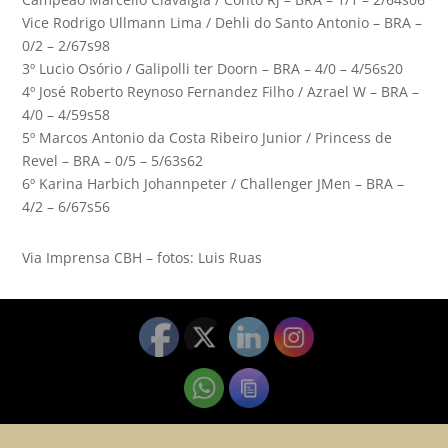
Vice Rodrigo Ullmann Lima / Dehli do Santo Antonio – BRA –
0/2 – 2/67s98
3º Lucio Osório / Galipolli ter Doorn – BRA – 4/0 – 4/56s20
4º José Roberto Reynoso Fernandez Filho / Azrael W – BRA –
4/0 – 4/59s58
5º Marcos Antonio da Costa Ribeiro Junior / Princess de
Revel – BRA – 0/5 – 5/63s62
6º Karina Harbich Johannpeter / Challenger JMen – BRA –
4/2 – 6/67s56
Via Imprensa CBH – fotos: Luis Ruas